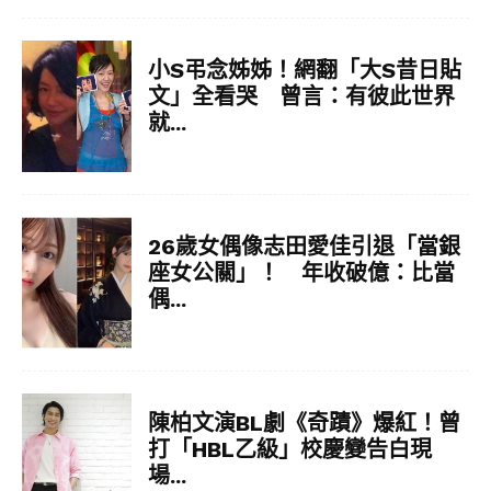
小S弔念姊姊！網翻「大S昔日貼
文」全看哭 曾言：有彼此世界
就...
26歲女偶像志田愛佳引退「當銀
座女公關」！ 年收破億：比當
偶...
陳柏文演BL劇《奇蹟》爆紅！曾
打「HBL乙級」校慶變告白現
場...