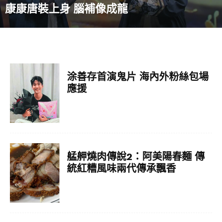
康康唐裝上身 腦補像成龍
涂善存首演鬼片 海內外粉絲包場
應援
艋舺燒肉傳說2：阿美陽春麵 傳
統紅糟風味兩代傳承飄香