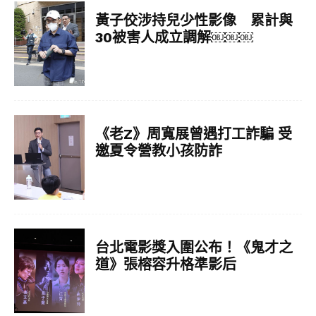
黃子佼涉持兒少性影像 累計與
30被害人成立調解￼￼￼
《老Z》周寬展曾遇打工詐騙 受
邀夏令營教小孩防詐
台北電影獎入圍公布！《鬼才之
道》張榕容升格準影后