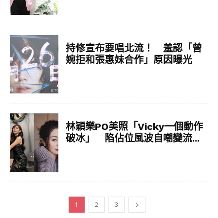
持修宣布要唱北流！ 羞認「曾
婉拒和張惠妹合作」原因曝光
林穎樂PO美照「Vicky一個動作
破冰」 陷佔位風波自嘲變流...
1
2
3