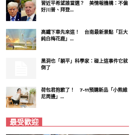
習近平希望誰當選？ 美情報機構：不偏
好川普、拜登...
高鐵下車先來這！ 台南最新景點「巨大
純白梅花鹿」...
黑洞也「躺平」科學家：碰上這事件它就
倒了
荷包君抱歉了！ 7-11預購新品「小熊維
尼周邊」...
最受歡迎