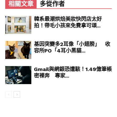
相關文章
多從作者
根據他聽到的資訊，Metro表示：「就我所聽到
的，它們（指鬥陣特攻２）真的非常地慢，且是遲
韓系最潮烘焙美妝快閃店太好
於該有進度的。我知道他們在開發上真的非常地
拍！帶毛小孩來免費拿可頌...
慢。我所聽到的真的非常不妙，聽起來還久得
很。」
基因突變多2耳像「小翅膀」 收
對於即將上來的BlizzCon暴雪線上嘉年華，Metro
容所PO「4耳小黑貓...
認為暴雪能夠端上檯面的東西有限，或許有可能會
秀出幾支新英雄，僅此而已。
Gmail與網銀恐遭駭！1.49億筆帳
眾所皆知，自從暴雪在《鬥陣特攻２》消息於2019
密裸奔 專家...
暴雪嘉年華首度揭露後，整個部門幾乎是加碼趕工
希望讓這個2015年推出後，近年人氣逐漸下滑的多
人團隊射擊遊戲注入新的生命，這也導致過去一年
以來一代幾乎沒有新的東西，而上一支英雄「迴
音」也已經是去年四月的產物，而官方也宣布這會
是一代的最後一支新英雄，隨後玩家們就陷入二代
的漫長等待。