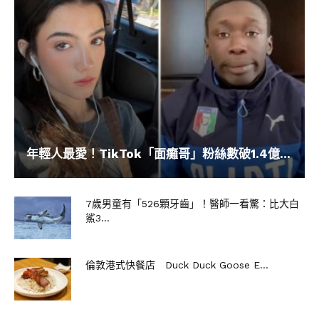
年輕人最愛！TikTok「面癱哥」粉絲數破1.4億...
7歲男童有「526顆牙齒」！醫師一看驚：比大白
鯊3...
倫敦港式快餐店 Duck Duck Goose E...