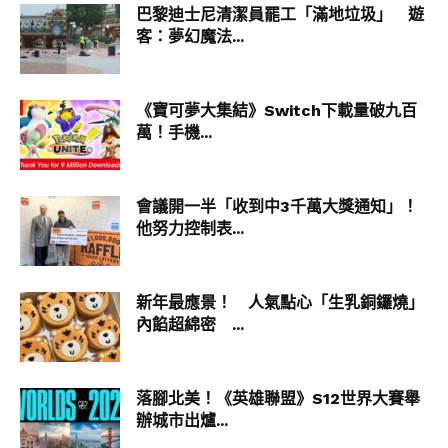
巴黎迪士尼清潔員罷工「滿地垃圾」 遊
客：夢幻魔法...
▼一根羽毛劃過天際。
《寶可夢大集結》Switch下載量破九百
萬！手機...
會議開一半「收到中3千萬大獎通知」！
▼天使般的光環！
他努力控制表...
新年最應景！ 人氣點心「生乳銅鑼燒」
內餡超綿密 ...
落腳北美！《英雄聯盟》S12世界大賽舉
辦城市出爐...