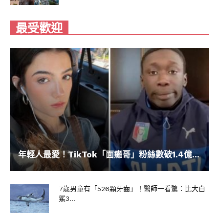
▼是翱翔的龍啊！
最受歡迎
▼從飛機上看出去的雲層，就像是外星球表面。
▼注意！鯊魚來了！
年輕人最愛！TikTok「面癱哥」粉絲數破1.4億...
7歲男童有「526顆牙齒」！醫師一看驚：比大白
鯊3...
▼天上的雲層好像海浪。