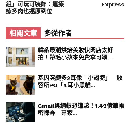
組」可玩可裝飾：連療
Express
癒多肉也還原到位
▼在天空看到了一隻海豚～
相關文章
多從作者
韓系最潮烘焙美妝快閃店太好
拍！帶毛小孩來免費拿可頌...
▼彷彿是傳說中的生物！
基因突變多2耳像「小翅膀」 收
容所PO「4耳小黑貓...
Gmail與網銀恐遭駭！1.49億筆帳
密裸奔 專家...