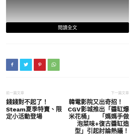
閱讀全文
隨著《星空》暌違三年後終於在（虛擬）公開場合
揭示最新宣傳影片，讓大家看到Bethesda
Softworks自家所開發的創作引擎2之威能－預告全
前一篇文章
下一篇文章
數是遊戲內的畫面，沒有使用任何電影工具。同時
錢錢對不起了！
韓電影院又出奇招！
Xbox也宣布這款遊戲將由Xbox遊戲機所獨佔，這
Steam夏季特賣、限
CGV影城推出「醬缸爆
也意味PlayStation玩家將無緣在PS次世代主機上
定小活動登場
米花桶」 「媽媽手做
玩到這款畫面非常美麗的太空科幻大作。
泡菜味+復古醬缸造
型」引起討論熱議！
Bethesda Softworks高級副總裁Pete Hines也曾