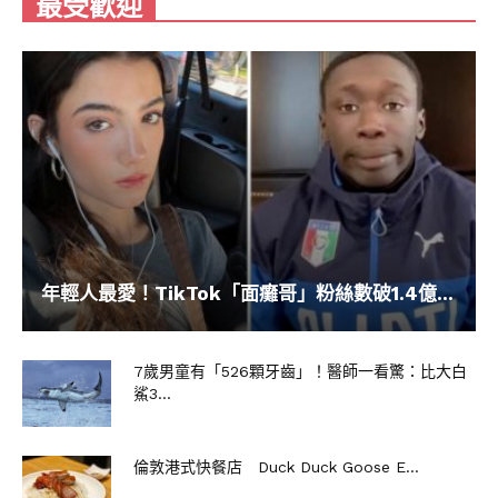
最受歡迎
年輕人最愛！TikTok「面癱哥」粉絲數破1.4億...
7歲男童有「526顆牙齒」！醫師一看驚：比大白
鯊3...
倫敦港式快餐店 Duck Duck Goose E...