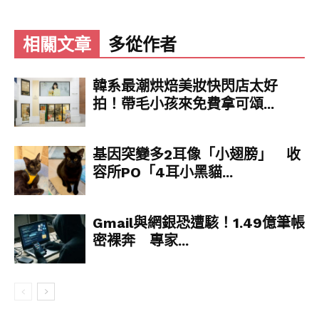
為此向PlayStation粉絲對於太空科幻大作《星
空》（Starfield）因由Xbox獨佔讓他們無法玩到
相關文章
多從作者
而致歉；但隨後他自己的推特以及
接受外媒
《Gamesrader》採訪時更進一步表明他的立意
，
他的意思是，身為Bethesda Softworks所製作遊
韓系最潮烘焙美妝快閃店太好
戲的粉絲卻不再能在自己的遊戲平台上玩到遊戲，
拍！帶毛小孩來免費拿可頌...
他完全能理解粉絲的不開心或生氣，並表達同理心
之意。
基因突變多2耳像「小翅膀」 收
容所PO「4耳小黑貓...
Gmail與網銀恐遭駭！1.49億筆帳
密裸奔 專家...
Pete Hines日前也和Xbox遊戲行銷總監Aaron
Greenberg一同在推特開語音聊天室，再度談及此
事，Pete Hines主動談到他的「道歉說」在推特上