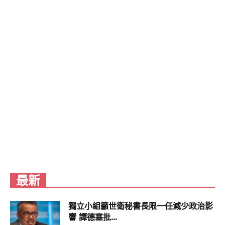
引發的議論，讓他直言大家都須退一步休息一下；
Aaron Greenberg則是接話表示「這樣做很好」，
並重複兩次「我不感到抱歉」，Pete Hines也以大
笑回應。
太空科幻大作《星空》本次在Xbox & Bethesda
Games Showcase成功引起非常熱烈的迴響，
Xbox也靠著在直播活動公開數十部遊戲最新內容，
擊敗其他遊戲大廠，堪稱本屆E3線上電玩展的最大
贏家，作為自家遊戲的獨佔，Aaron Greenberg自
然應該極力捍衛，在他的觀點裡自然沒什麼感到抱
歉，甚至可能只是少說了一句「如果你想玩《星
空》，那你就買台Xbox吧！」這樣的詞措。
最新
獨立小組籲世衛秘書長限一任減少政治影
響 譚德塞批...