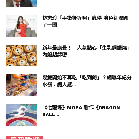
林志玲「手術後近照」瘋傳 臉色紅潤圓
了一圈
新年最應景！ 人氣點心「生乳銅鑼燒」
內餡超綿密 ...
幾歲開始不再吃「吃到飽」？網曝年紀分
水嶺：讓人感...
《七龍珠》MOBA 新作《DRAGON
BALL...