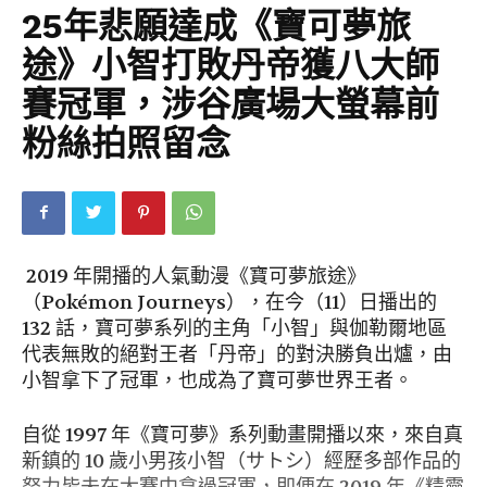
25年悲願達成《寶可夢旅
途》小智打敗丹帝獲八大師
賽冠軍，涉谷廣場大螢幕前
粉絲拍照留念
2019 年開播的人氣動漫《寶可夢旅途》
（Pokémon Journeys），在今（11）日播出的
132 話，寶可夢系列的主角「小智」與伽勒爾地區
代表無敗的絕對王者「丹帝」的對決勝負出爐，由
小智拿下了冠軍，也成為了寶可夢世界王者。
自從 1997 年《寶可夢》系列動畫開播以來，來自真
新鎮的 10 歲小男孩小智（サトシ）經歷多部作品的