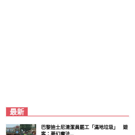
0ZndfdmlkZW9faGxzX2R5bmFtaWNfbWFua
WZlc3RzXzE1MDgyIjp7ImJ1Y2tldCI6InRydW
VfYml0cmF0ZSIsInZlcnNpb24iOm51bGx9LCJ
0Zndfc2hvd19ibHVlX3ZlcmlmaWVkX2JhZGdl
Ijp7ImJ1Y2tldCI6Im9uIiwidmVyc2lvbiI6bnVsb
H0sInRmd190d2VldF9lZGl0X2Zyb250ZW5kIj
p7ImJ1Y2tldCI6Im9uIiwidmVyc2lvbiI6bnVsb
H19&frame=false&hideCard=false&hideThre
ad=false&id=1591033678721089536&lang=en&
origin=https%3A%2F%2Fwww.4gamers.com.t
w%2Fnews%2Fdetail%2F55870%2Fpokemon-
satoshi-finally-win-the-champion-in-anime-
pokemon-
journeyse&sessionId=98723773d572165630c71
b070a171364caf6fed5&siteScreenName=4Ga
最新
mers&theme=light&widgetsVersion=a3525f0
77c700%3A1667415560940&width=550px
巴黎迪士尼清潔員罷工「滿地垃圾」 遊
客：夢幻魔法...