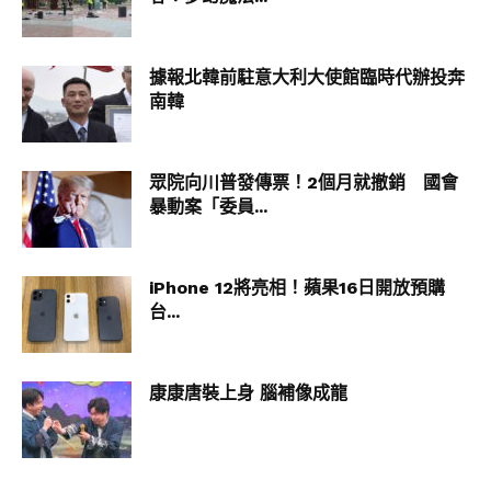
在這次的八大師賽，小智先是擊敗豐緣地區的大
吾，下一輪再擊敗神奧地區的竹蘭，於決賽對上無
敗的王者丹帝，在激烈的 6 對 6 戰鬥下，小智的皮
據報北韓前駐意大利大使館臨時代辦投奔
卡丘與丹帝的噴火龍正面激鬥，打敗對手拿下冠
南韓
軍，成為世界最強的寶可夢訓練師。
Download
眾院向川普發傳票！2個月就撤銷 國會
暴動案「委員...
「扮演小智已經過了 25 年了，戰鬥中的小智總是拼
盡全力。因為都是全力演出所以一點也不輕鬆
（笑）。」先前，松本梨香聲優在接受 ORICON
iPhone 12將亮相！蘋果16日開放預購
NEWS 採訪時曾表示：「97 年動畫開播時，當時
台...
觀看的小孩現在都是大人了，我想很多人大概都不
看動畫了。距離寶可夢大賽世界最強只剩一步之遙
了，不論是小孩或大人，也請大家在電視前為小智
康康唐裝上身 腦補像成龍
加油！」
目標成為最強的寶可夢大師，2022 年 10 歲的小智
終於實現了當初 1997 年動畫中的夢想。