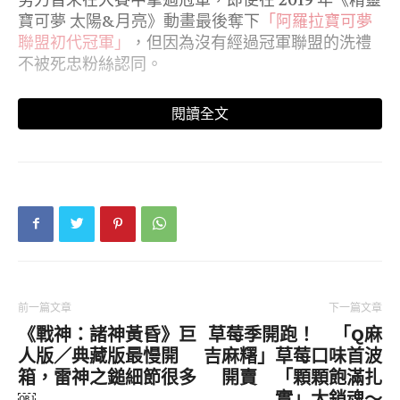
努力皆未在大賽中拿過冠軍，即便在 2019 年《精靈
寶可夢 太陽&月亮》動畫最後奪下
「阿羅拉寶可夢
聯盟初代冠軍」
，但因為沒有經過冠軍聯盟的洗禮
不被死忠粉絲認同。
如今 2022 年，在《寶可夢旅途》故事中，小智終
閱讀全文
於成為名符其實的寶可夢世界冠軍，一路走來 25
年，在涉谷廣場的大型螢幕上也出現大量粉絲聚集
拍照紀念。
https://platform.twitter.com/embed/Tweet.h
tml?
creatorScreenName=%E6%AD%AA%E5%8A%9
B&dnt=false&embedId=twitter-widget-
0&features=eyJ0ZndfdGltZWxpbmVfbGlzdCI
前一篇文章
下一篇文章
6eyJidWNrZXQiOlsibGlua3RyLmVlIiwidHIu
《戰神：諸神黃昏》巨
草莓季開跑！ 「Q麻
ZWUiLCJ0ZXJyYS5jb20uYnIiLCJ3d3cubGlua3
人版／典藏版最慢開
吉麻糬」草莓口味首波
RyLmVlIiwid3d3LnRyLmVlIiwid3d3LnRlcnJh
箱，雷神之鎚細節很多
開賣 「顆顆飽滿扎
LmNvbS5iciJdLCJ2ZXJzaW9uIjpudWxsfSwid
￼
實」太銷魂～