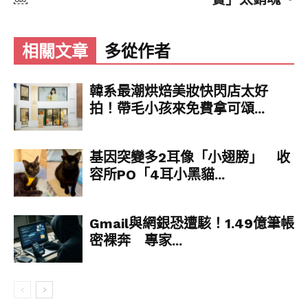
GZ3X2hvcml6b25fdGltZWxpbmVfMTIwMzQi
OnsiYnVja2V0IjoidHJlYXRtZW50IiwidmVyc2l
vbiI6bnVsbH0sInRmd190d2VldF9lZGl0X2JhY
相關文章
多從作者
2tlbmQiOnsiYnVja2V0Ijoib24iLCJ2ZXJzaW9uI
jpudWxsfSwidGZ3X3JlZnNyY19zZXNzaW9uIj
p7ImJ1Y2tldCI6Im9uIiwidmVyc2lvbiI6bnVsb
韓系最潮烘焙美妝快閃店太好
H0sInRmd19jaGluX3BpbGxzXzE0NzQxIjp7Im
拍！帶毛小孩來免費拿可頌...
J1Y2tldCI6ImNvbG9yX2ljb25zIiwidmVyc2lvbiI
6bnVsbH0sInRmd190d2VldF9yZXN1bHRfbWl
ncmF0aW9uXzEzOTc5Ijp7ImJ1Y2tldCI6InR3Z
基因突變多2耳像「小翅膀」 收
WV0X3Jlc3VsdCIsInZlcnNpb24iOm51bGx9LCJ
容所PO「4耳小黑貓...
0Zndfc2Vuc2l0aXZlX21lZGlhX2ludGVyc3Rpd
GlhbF8xMzk2MyI6eyJidWNrZXQiOiJpbnRlcn
N0aXRpYWwiLCJ2ZXJzaW9uIjpudWxsfSwid
Gmail與網銀恐遭駭！1.49億筆帳
GZ3X2V4cGVyaW1lbnRzX2Nvb2tpZV9leHBpc
密裸奔 專家...
mF0aW9uIjp7ImJ1Y2tldCI6MTIwOTYwMCwi
dmVyc2lvbiI6bnVsbH0sInRmd19kdXBsaWNh
dGVfc2NyaWJlc190b19zZXR0aW5ncyI6eyJid
WNrZXQiOiJvbiIsInZlcnNpb24iOm51bGx9LCJ