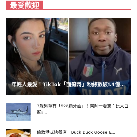
最受歡迎
小智的寶可夢聯盟大會成績一覽
1999 年，寶可夢無印，石英聯盟 16 強
2002 年，寶可夢超世代，城都聯盟 8 強
2005 年，寶可夢超世代，豐緣聯盟 8 強
2010 年，寶可夢鑽石&珍珠，神奧聯盟 4 強
2013 年，寶可夢超級願望，合眾聯盟 8 強
2016 年，寶可夢XY，卡洛斯聯盟亞軍
2019 年，寶可夢太陽&月亮，阿羅拉聯盟初代冠
年輕人最愛！TikTok「面癱哥」粉絲數破1.4億...
軍
2022 年，寶可夢旅途，寶可夢八大師賽冠軍
7歲男童有「526顆牙齒」！醫師一看驚：比大白
鯊3...
倫敦港式快餐店 Duck Duck Goose E...