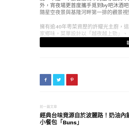
外，宵夜場更首度攜手覓到by吧沐酒
隨星空夜景與基隆河畔第一排的觀景視
擁有逾40年粵菜資歷的許耀光主廚，
家鄉味，菜單設計以「越夜越上勁」、
裡」等4大品項創意發想，從經典的蔥
麵，以及傳統竹竿壓制、工序繁複的老
懷舊港味的潮州蝦兵蟹將砂鍋粥、鮑魚
肉丸、鮑魚燒賣，皮薄餡鮮的水晶鮮蝦
式甜品楊枝甘露與台灣國民甜點油條杏
味無窮。
許主廚因喜愛台灣牛肉麵，憑藉三十多
肚慢火熬煮，港式口味融入濃郁醇厚的
首碗「至尊三寶牛肉麵」，完美融合在
前一篇文章
靈中的暖意。
經典台味竟源自於波麗路！奶油內
小餐包「Buns」
圓山金龍廳宵夜場也首度結合東方特色