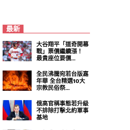
最新
大谷翔平「道奇開幕
戰」票價繼續漲！
最貴座位要價...
全民沸騰宛若台版嘉
年華 全台精選10大
宗教民俗祭...
俄高官稱事態若升級
不排除打擊北約軍事
基地