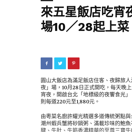
來五星飯店吃宵
場10／28起上菜
圓山大飯店為滿足飯店住客、夜歸旅人
夜」場，10月28日正式開吃，每天晚
宵夜，開啟台北「地標級的夜饗食光」
則每道220元至1,880元。
由粵菜名廚許耀光精選多道傳統粥點與
潮州蝦兵蟹將砂鍋粥、滿載珍味的鮑魚
腱、牛肚、牛筋香濃精華的至尊三寶牛