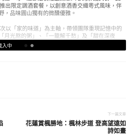
吧推出限定調酒套餐，以創意酒香交織粵式風味，伴
野，品味圓山獨有的微醺優雅。
這次以「家的味道」為主軸，帶領團隊重現記憶中的
「月光熬的粥」、「一籠解千愁」及「甜在深夜
油水晶雞、雞蛋豆干，到入口銷魂的至尊三寶牛肉
閱讀全文
廣竹昇麵結合海味精華的蟹粉龍蝦雲吞麵，到充滿
花膠粥與竹笙菌王粥，還有口感滑而不韌的時菜牛
餃、玉帶海鮮餃與素菜餃等精緻小點，餐後再以港
仁茶收尾，道道展現粵菜細膩與台式風味，讓人回
年遍嚐全台經驗，首次嘗試以頂級牛腱、牛筋、牛
台式牛肉湯頭，搭配Q彈有勁的手工拉麵，成就人生
地好味與粵式精髓，用深夜的一碗麵，喚醒旅人心
下一篇文章
餡
花蓮賞楓勝地：楓林步道 登高望遠如
詩如畫
料理與西方調酒工藝，為想要放鬆片刻的夜歸族打