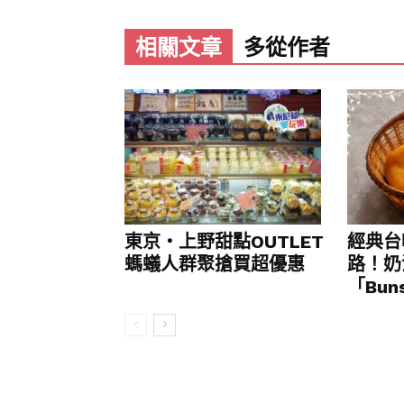
造專屬的微醺時光。金龍餐廳與覓到b
竹葉青為基底，佐以金萱茶與青梅醋的
相關文章
多從作者
無酒精特調「香蘋暖茶」，揉合圓山烏
酸甜適中、餘韻悠長。兩者搭配主廚精
底與層次口感呼應酒香的節奏，碰撞出
與胃。
圓山大飯店董事長葉菊蘭表示，金龍餐
基隆河景與松山機場飛機起降的用餐場
的夜食風潮，為夜歸旅人打造別具圓山
靜賞窗外城市燈火，都能在一碗熱騰騰
東京‧上野甜點OUTLET
經典台
夜景，細細品味屬於圓山夜生活。葉董
螞蟻人群聚搶買超優惠
路！奶
年輕世代與城市旅人，在一天的結尾走
「Buns
都能帶走一段屬於自己的美好食憶。
index
金龍廳