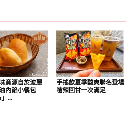
y吧沐酒吧共推兩款限定調酒套餐，以台灣在地酒材
「梅霧竹海」，演繹東方意境的淡雅酒香，另一款
龍茶特有的清爽茶韻，襯以成熟的紅潤蘋果香氣，
選的蟹粉龍皇雲吞麵或至尊三寶牛肉麵，以細膩湯
東西交融的味覺新體驗，溫熱每一位夜歸旅人的心
廳坐擁絕佳視野，是全台唯一可同時遠眺台北101、
域，此次以懷舊粵味結合創意調酒，開啟全新形態
風格的宵夜體驗。無論是與友人小酌談心，或獨自
的麵粥與一杯香氣四溢的調酒間，飽覽台北地標級
味竟源自於波麗
手搖飲夏季酸爽聯名登場
事長進一步指出，希望透過金龍宵夜場，邀請更多
油內餡小餐包
嗆辣回甘一次滿足
進圓山，感受這份暖心的溫度，讓每位到訪的賓客
」...