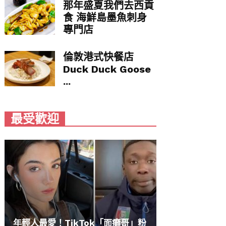
那年盛夏我們去西貢
食 海鮮島墨魚刺身
專門店
倫敦港式快餐店
Duck Duck Goose
...
最受歡迎
年輕人最愛！TikTok「面癱哥」粉