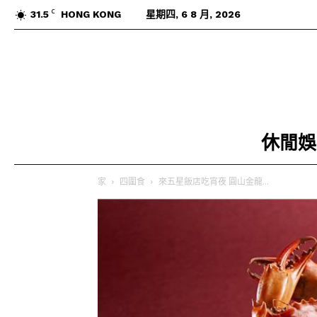
C
31.5
HONG KONG
星期四, 6 8 月, 2026
休閒娛
家
四圍食
來五星飯店吃宵夜 圓山金龍...