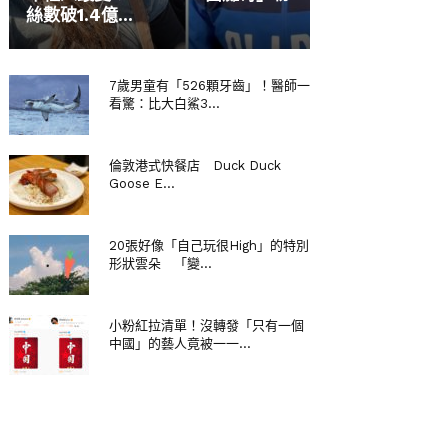
絲數破1.4億...
7歲男童有「526顆牙齒」！醫師一
看驚：比大白鯊3...
倫敦港式快餐店 Duck Duck
Goose E...
20張好像「自己玩很High」的特別
形狀雲朵 「變...
小粉紅拉清單！沒轉發「只有一個
中國」的藝人竟被一一...