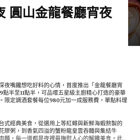
夜 圓山金龍餐廳宵夜
深夜嘴饞想吃好料的心情，首度推出「金龍餐廳宵
上9點半至11點半，可品嚐五星級主廚精心打造的豪華
。限定調酒套餐每位980元加一成服務費，單點料理
台式經典美食，從選用上等紅蟳與新鮮海蝦熬製的
花膠粥，到香氣四溢的蟹粉龍皇雲吞麵與集結牛
肉麵，每一道都是夜裡最撫慰人心的解饞美食。此