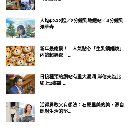
人均$242起／2分鐘到地鐵站／4分鐘到
淺草寺
新年最應景！ 人氣點心「生乳銅鑼燒」
內餡超綿密 ...
日接種預約網站有重大漏洞 岸信夫為此
卯上2媒體 ...
活得勇敢又有想法：石原里美的美，源自
她對生活的堅...