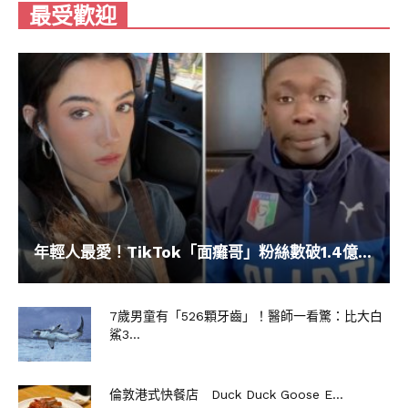
最受歡迎
年輕人最愛！TikTok「面癱哥」粉絲數破1.4億...
7歲男童有「526顆牙齒」！醫師一看驚：比大白
鯊3...
倫敦港式快餐店 Duck Duck Goose E...