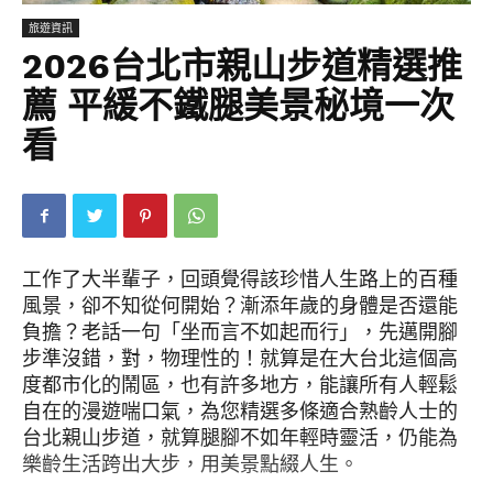
旅遊資訊
2026台北市親山步道精選推
薦 平緩不鐵腿美景秘境一次
看
工作了大半輩子，回頭覺得該珍惜人生路上的百種
風景，卻不知從何開始？漸添年歲的身體是否還能
負擔？老話一句「坐而言不如起而行」，先邁開腳
步準沒錯，對，物理性的！就算是在大台北這個高
度都市化的鬧區，也有許多地方，能讓所有人輕鬆
自在的漫遊喘口氣，為您精選多條適合熟齡人士的
台北親山步道，就算腿腳不如年輕時靈活，仍能為
樂齡生活跨出大步，用美景點綴人生。