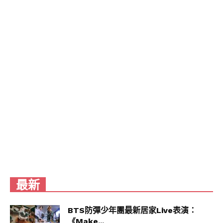
坐享蓊鬱山林與溪谷親水空間，路面多為寬闊的石
板路，稍有起伏但又不至於太過考驗膝蓋，對鍛鍊
中老年腿腳能力有益。
虎山親山步道全長約2.5公里，漫步全程約需耗時2
小時左右，地形西高東低，僅需爬上140公尺的海拔
高度，即可享受遼闊視野，如若長輩怕累，「奉天
宮步道」是超懶人捷徑，只要走5分鐘就能抵達虎山
峰，頂端有一座日晷，越過日晷望去，即可俯瞰市
景，此外，虎山親山步道全路線沿途設置多座廁
所、涼亭與路邊長椅，累了隨時可休憩，是兼具運
動與親近山林的好選擇。
最新
劍潭山親山步道保留了原生森林林相，因此綠蔭濃密且動植物生態豐富。(台北市大
地處 提供)
BTS防彈少年團最新居家Live表演：
《Make...