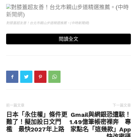
對膝蓋超友善！台北市親山步道精選推薦。(中時新聞網)
閱讀全文
象山親山步道平緩好走還將101大樓與台北盆地美景盡收眼底，多年來一直是北市的
人氣親山步道。(北市工務局提供)
‧信義區／象山親山步道
預估漫遊時間：1至2小時
前一篇文章
下一篇文章
說到台北近郊漫遊，這幾年來人氣始終火燙的非象
日本「永住權」條件更
Gmail與網銀恐遭駭！
山親山步道莫屬，其隸屬台北四獸山之一，遠觀其
難了！擬加設日文門
1.49億筆帳密裸奔 專
形如象，因此得名。象山親山步道距離捷運象山站
檻 最快2027年上路
家點名「這幾款」App
僅10分鐘路程，全長約2.3公里，僅步道最開頭處稍
快改密碼