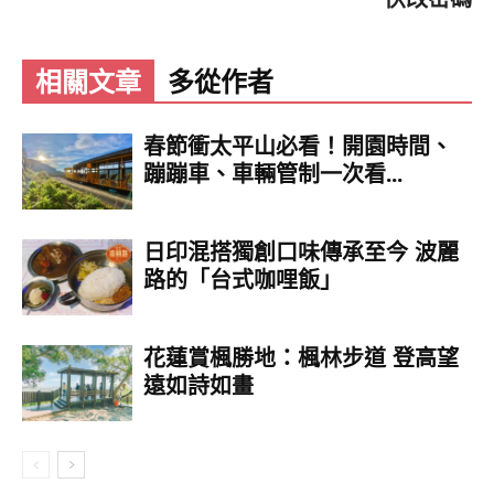
微陡斜，但全路段完善鋪設石階與扶手，整體來說
都是平緩安全的，沿途更設有石椅與觀景平台，方
便旅人隨時喘口氣，對於膝關節功能較差的老人
相關文章
多從作者
家，建議從「北星寶宮」端進入，地勢最為平坦，
可輕鬆緩步而上，俯瞰曾獲選為米其林二星景點的
101大樓與台北盆地美景。
春節衝太平山必看！開園時間、
蹦蹦車、車輛管制一次看...
日印混搭獨創口味傳承至今 波麗
路的「台式咖哩飯」
虎山親山步道既坐擁山林與溪谷美景，登高又能享受遼闊視野，且全程平緩好走甚至
有捷徑，對銀髮族超級友善。(大地處提供)
‧信義區／虎山親山步道
花蓮賞楓勝地：楓林步道 登高望
遠如詩如畫
預估漫遊時間：約2小時
同樣位於信義區、隸屬於四獸山之一，虎山親山步
道比起象山親山步道，又更加平緩好走一些，同時