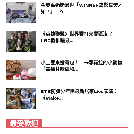
金秦禹奶奶過世「WINNER錄影當天才
知？」 9...
《英雄聯盟》世界賽打完賽區沒了！
LGC發推曬最...
小土匪來搶荷包！ 卡娜赫拉的小動物
「幸福甘味處和...
BTS防彈少年團最新居家Live表演：
《Make...
最受歡迎