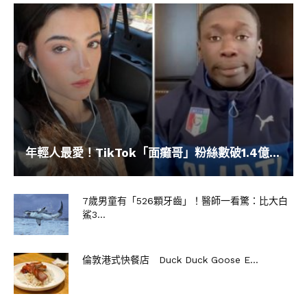
年輕人最愛！TikTok「面癱哥」粉絲數破1.4億...
7歲男童有「526顆牙齒」！醫師一看驚：比大白
鯊3...
倫敦港式快餐店 Duck Duck Goose E...