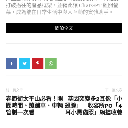
打破過往的產品框架，並藉此讓 ChatGPT 離開螢
幕，成為能在日常生活中與人互動的實體助手。
當前熱搜：
美國正式退出WHO「原因曝光」 川普
閱讀全文
政府：世衛假裝台灣不存在！
硬體規格方面，這款耳機傳出將導入三星 Exynos
處理器及自研晶片，運算效能達到 2nm 等級，幾乎
與高階手機並駕齊驅。使用者僅需透過語音就能下
達複雜指令，預計最快 9 月正式露面。由於生產成
本極高，最終定價預料會偏向精品等級。
OpenAI 全球事務副總裁 Chris Lehane 已經對外
前一篇文章
下一篇文章
確認，該公司確實會在 2026 下半年把首件硬體送
春節衝太平山必看！開
基因突變多2耳像「小
入市場，宣告正式跨過軟體門檻。為了這場進軍硬
園時間、蹦蹦車、車輛
翅膀」 收容所PO「4
體界的硬仗，他們先前更大手筆花了 65 億美元，買
管制一次看
耳小黑貓照」網搶收養
下蘋果前王牌設計師 Jony Ive 旗下的 io Products
公司。