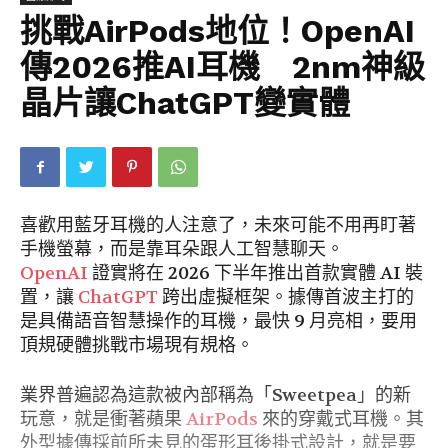
挑戰AirPods地位！OpenAI
傳2026推AI耳機 2nm神級
晶片讓ChatGPT變實體
喜歡用藍牙耳機的人注意了，未來可能不用再盯著
手機螢幕，而是靠耳朵跟人工智慧聊天。
OpenAI
證實將在 2026 下半年推出首款實體 AI 裝
置，讓
ChatGPT
跨出虛擬框架。據傳首波主打的
是具備語音智慧操作的耳機，最快 9 月亮相，要用
頂規硬體挑戰市場現有規格。
業界普遍認為這款被內部稱為「Sweetpea」的新
玩意，就是衝著蘋果
AirPods
來的穿戴式耳機。其
外型據傳採前所未見的蛋形耳後掛式設計，就是要