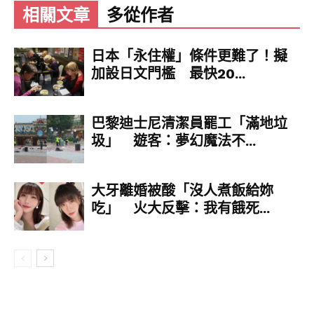
相關文章
多從作者
除了目前風聲最盛的耳機外，OpenAI 其實還同步
在跑 3 個硬體案子，其中包含一款充滿想像空間的
日本「永住權」條件更難了！擬
AI 筆，以及另一個還沒露臉的神祕品項。這也代表
加設日文門檻 最快20...
除了語音耳機，未來還有更多不同型態的工具會加
入 AI 陣營，逐步建立起實體的人工智慧生態體系。
巴黎迪士尼清潔員罷工「滿地垃
圾」 遊客：夢幻魔法不...
大牙離婚被酸「沒人煮飯給妳
吃」 火大反擊：我有餓死...