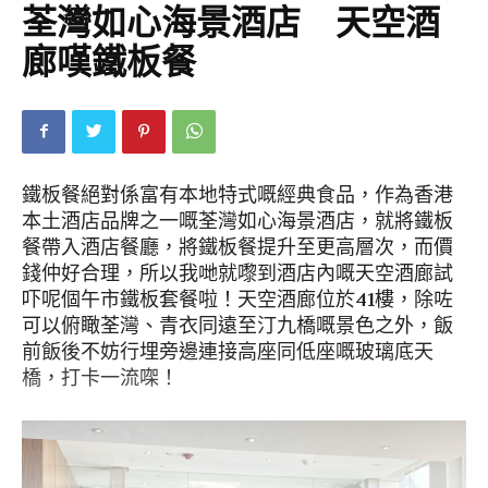
荃灣如心海景酒店 天空酒
廊嘆鐵板餐
鐵板餐絕對係富有本地特式嘅經典食品，作為香港
本土酒店品牌之一嘅荃灣如心海景酒店，就將鐵板
餐帶入酒店餐廳，將鐵板餐提升至更高層次，而價
錢仲好合理，所以我哋就嚟到酒店內嘅天空酒廊試
吓呢個午市鐵板套餐啦！天空酒廊位於41樓，除咗
可以俯瞰荃灣、青衣同遠至汀九橋嘅景色之外，飯
前飯後不妨行埋旁邊連接高座同低座嘅玻璃底天
橋，打卡一流㗎！