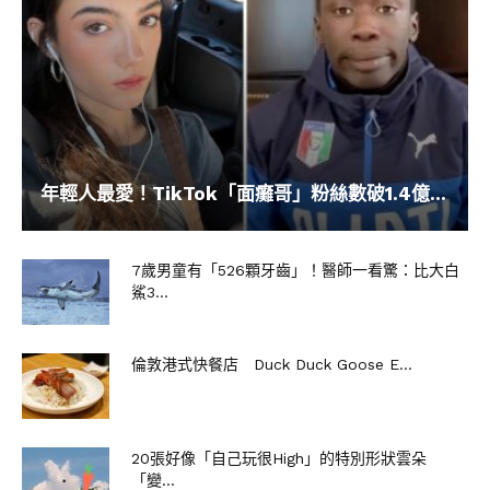
法式洋蔥湯配芝士多士
我就揀咗法式洋蔥湯配芝士多士，芝士多士脆卜
卜，而芝士仲可以拉出絲，芝士味香濃，好有誠
意。至於洋蔥湯好足料，洋蔥味好香，食到洋蔥嘅
年輕人最愛！TikTok「面癱哥」粉絲數破1.4億...
鮮甜味。
7歲男童有「526顆牙齒」！醫師一看驚：比大白
鯊3...
倫敦港式快餐店 Duck Duck Goose E...
20張好像「自己玩很High」的特別形狀雲朵
「變...