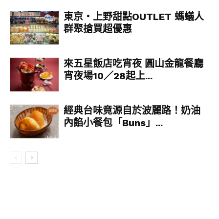
東京‧上野甜點OUTLET 螞蟻人
群聚搶買超優惠
來五星飯店吃宵夜 圓山金龍餐廳
宵夜場10／28起上...
午市鐵板套餐有前菜、主菜、甜品同飲品；一開始
仲有熱辣辣麵包同牛油。
經典台味竟源自於波麗路！奶油
內餡小餐包「Buns」...