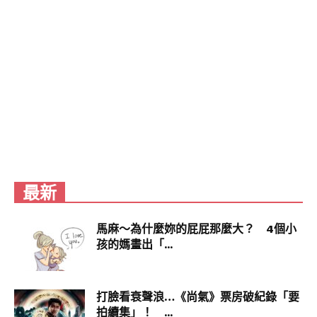
最新
馬麻～為什麼妳的屁屁那麼大？ 4個小
孩的媽畫出「...
田園沙律配粟米紅菜頭及柚子洋葱豉油汁
A姐嘅前菜就選擇咗沙律，份量啱啱好，沙律菜非
常新鮮，但最愛就係個柚子洋葱豉油汁，味道好有
層次，夠晒開胃。
打臉看衰聲浪…《尚氣》票房破紀錄「要
拍續集」！ ...