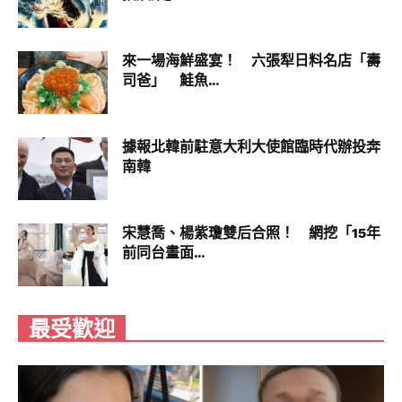
來一場海鮮盛宴！ 六張犁日料名店「壽
司爸」 鮭魚...
據報北韓前駐意大利大使館臨時代辦投奔
南韓
宋慧喬、楊紫瓊雙后合照！ 網挖「15年
前同台畫面...
最受歡迎