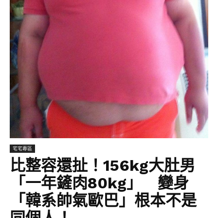
宅宅專區
比整容還扯！156kg大肚男
「一年鏟肉80kg」 變身
「韓系帥氣歐巴」根本不是