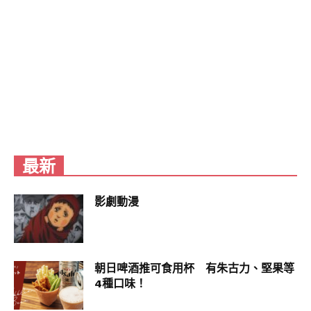
▼除了控制飲食，Nes Chedtragull還制訂運動計
畫。減肥初期他因為身體太虛，一天只能走1到2小
最新
時，等到體重稍微減輕、可以自在活動後，才開始
騎腳踏車運動。經過1年的努力，他成功瘦到75公
影劇動漫
斤，幾乎甩掉一半體重，就像變了一個人。
朝日啤酒推可食用杯 有朱古力、堅果等
4種口味！