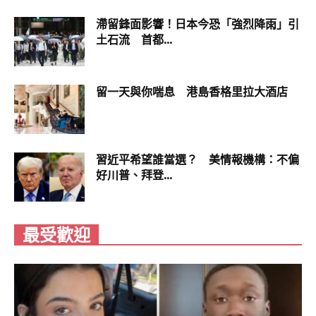
滯留鋒面影響！日本今恐「強烈降雨」引
土石流 首都...
▼瘦身成功後，Nes Chedtragull特別拿出以前破
百公斤時穿的外套、褲子，套在身上拍攝對比照，
留一天與你喘息 港島香格里拉大酒店
差異果然非常大。
習近平希望誰當選？ 美情報機構：不偏
好川普、拜登...
▼瘦身成功的Nes Chedtragull外表看起來也很出
最受歡迎
眾。他在貼文中說，他想透過這些照片鼓勵正在進
行塑身計畫的人，有時減肥不是為了迎合世俗對美
醜的眼光，而是為了身體健康。因為超重真的會帶
來很多負面影響，他希望透過自己的經歷給人鼓
勵，祝大家都能塑身成功。