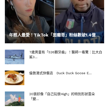
年輕人最愛！TikTok「面癱哥」粉絲數破1.4億...
7歲男童有「526顆牙齒」！醫師一看驚：比大白
鯊3...
倫敦港式快餐店 Duck Duck Goose E...
20張好像「自己玩很High」的特別形狀雲朵
「變...