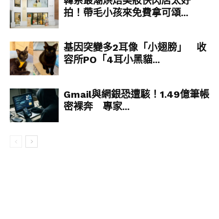
韓系最潮烘焙美妝快閃店太好
拍！帶毛小孩來免費拿可頌...
基因突變多2耳像「小翅膀」 收
容所PO「4耳小黑貓...
▼Nes Chedtragull表示，超重的那段時間，他的
生活品質都受到影響，經常會失眠、走路跌倒等
Gmail與網銀恐遭駭！1.49億筆帳
等。他下定決心減肥，從2019年8月開始進行塑身
計畫。以前他很愛吃糖果、炸物、泰國甜食、泰式
密裸奔 專家...
奶茶，開始塑身後全部戒掉，而且嚴格管控每一餐
的份量，一餐只吃簡單的白飯、肉和蔬菜。