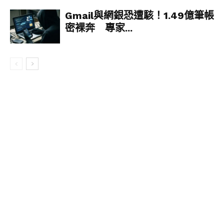
▼Keith表示Brody年紀太小了，平時不是睡覺就
Gmail與網銀恐遭駭！1.49億筆帳
是玩鬧，因為實在太愛睡覺了，才沒辦法撐過整場
密裸奔 專家...
典禮。身為治療犬的Brody本來是要接觸人群，給
大家帶來快樂的，但因為新冠疫情，現在正提倡社
交疏離。正因為這樣，Brody的到來反而給人們帶
來了更多溫暖。