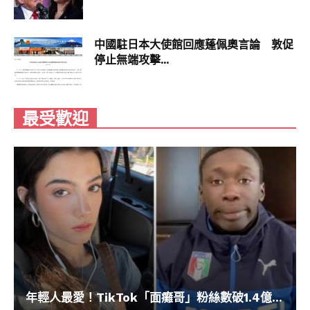
Keith說：「有時候只是讓Brody到警局裡走一
走，氣氛就會完全改變。人們會開心地撫摸牠、擁
中國駐日本大使館回應蓬佩奧言論 敦促
抱牠，從牠身上獲得療癒力。」可愛的Brody天生
停止無端攻擊...
就是治療犬，牠能給大家帶來歡樂和希望，讓人們
鼓起勇氣面對未來！
最受歡迎
年輕人最愛！TikTok「面癱哥」粉絲數破1.4億...