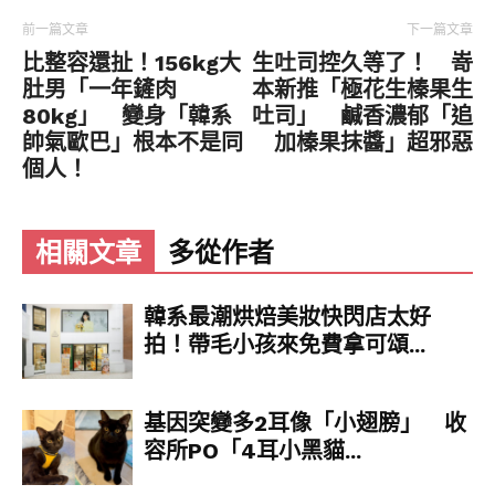
Brody順理成章成為了警局的一員。
前一篇文章
下一篇文章
比整容還扯！156kg大
生吐司控久等了！ 嵜
肚男「一年鏟肉
本新推「極花生榛果生
80kg」 變身「韓系
吐司」 鹹香濃郁「追
帥氣歐巴」根本不是同
加榛果抹醬」超邪惡
個人！
相關文章
多從作者
▼週一一大早，警局特別為Brody舉辦宣誓典禮，
韓系最潮烘焙美妝快閃店太好
歡迎他加入這個大家庭。大清早被挖起來的Brody
拍！帶毛小孩來免費拿可頌...
很不習慣，牠被放在桌子上後，直接趴下呼呼大睡
起來，全程由Keith幫牠完成宣誓。
基因突變多2耳像「小翅膀」 收
容所PO「4耳小黑貓...