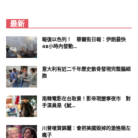
最新
報復以色列！ 華爾街日報：伊朗最快
48小時內發動...
意大利有近二千年歷史骸骨發現完整腦細
胞
南韓電影在台取景！影帝現遼寧夜市 對
手演員是《魷...
川普嗆賀錦麗：會把美國毀掉的激進極左
瘋子