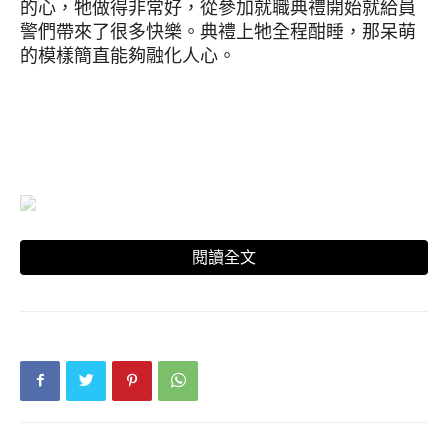
的心，牠做得非常好，從參加就職典禮開始就給員
警們帶來了很多快樂。典禮上牠全程酣睡，那呆萌
的模樣簡直能夠融化人心。
閱讀全文
▼Brody的訓練員是警員Keith Medeiros。之前警
局準備引入新的K9警犬，正在討論要緝毒犬還是防
爆犬加入時，Keith建議給治療犬一個機會，於是