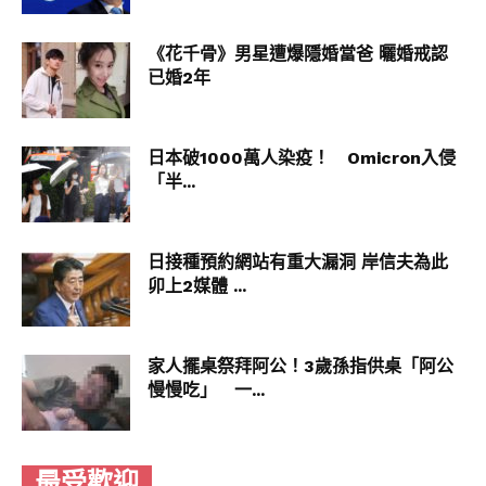
《花千骨》男星遭爆隱婚當爸 曬婚戒認
已婚2年
日本破1000萬人染疫！ Omicron入侵
「半...
日接種預約網站有重大漏洞 岸信夫為此
卯上2媒體 ...
家人擺桌祭拜阿公！3歲孫指供桌「阿公
慢慢吃」 一...
最受歡迎