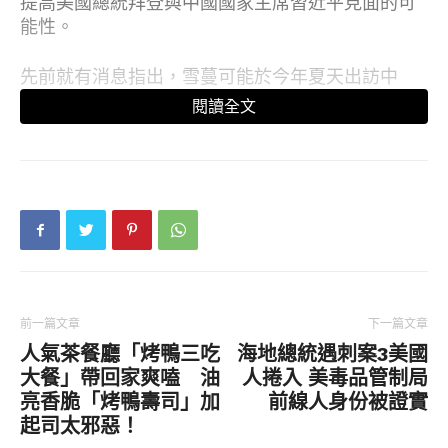
提高美國總統拜登與中國國家主席習近平見面的可
能性。
先前就有消息指出，雪蔓可能於今年夏天出訪中
國，美媒《彭博》亦引述與謝爾曼親近的人士透
閱讀全文
露，雪蔓將於7月底訪問北京。且拜登與習近平有機
會在10月舉行的G20羅馬會議期間見面。
71歲的雪蔓過去曾在2016年底訪問過台灣，並出席
「臺美日暨亞太區域夥伴安全對話研討會」，擔任
專題演講貴賓，並於今年4月時被指定出任美國副國
務卿一職，中國問題為其首要討論的議程之一。
前一篇文章
下一篇文章
人氣茶餐廳「烤鴨三吃
海地總統遇刺案3美國
大餐」帶回家爽嗑 油
人捲入 美毒品管制局
亮香脆「烤鴨壽司」加
前線人身份被證實
起司太邪惡！