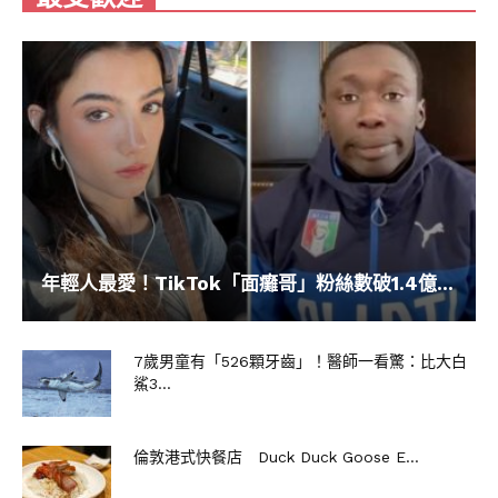
年輕人最愛！TikTok「面癱哥」粉絲數破1.4億...
7歲男童有「526顆牙齒」！醫師一看驚：比大白
鯊3...
倫敦港式快餐店 Duck Duck Goose E...