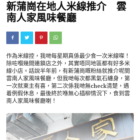
新蒲崗在地人米線推介 雲
南人家風味餐廳
作為米線控，我哋每星期真係最少食一次米線㗎！
除咗嗰幾間連鎖店之外，其實唔同地區都有好多米
線小店。話說半年前，有新蒲崗嘅粉絲就推介呢間
雲南人家風味餐廳，但我哋每次都黑氣石纏身，第
一次就東主有喜，第二次係我哋無check清楚，遇
着例假休息，最後終於喺無心插柳情況下，食到雲
南人家風味餐廳喇！