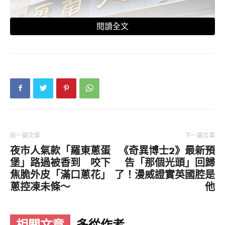
閱讀全文
A姐選擇：豬扒、鮮冬菇、唐生菜麻辣米線
其實雲南人家風味餐廳最出名嘅係豆花撈米線，不
過我哋偏向湯米線多啲，所以就叫咗呢個選擇。任
前一篇文章
下一篇文章
選三個餸，價錢都係四十零蚊，真係夠晒抵食。上
夜市人氣款「羅東蔥蛋
《奇異博士2》最新預
枱第一時間就梗係試吓個湯先啦，我選擇嘅係小
堡」路過被香到 咬下
告「那個光頭」回歸
辣，辣度唔強，反而更突出麻香嘅層次。至於配料
焦脆外皮「滿口蔥花」
了！漫威證實英國腔是
方面，分量十足，豬扒一大塊，夠晒軟腍；至於冬
蔥控凍未條～
他
菇同生菜都夠新鮮，勁掛湯。
相關文章
多從作者