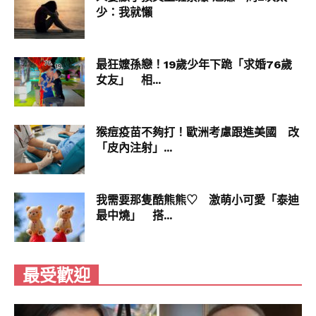
少：我就懶
㗎！呢碗米線嘅份量好多，就算好似M佬咁大食，
都覺得勁滿足！至於湯底就揀咗酸辣，酸同辣嘅比
例啱啱好，湯入邊仲有啲豬肉碎，令味道更加濃
最狂嬤孫戀！19歲少年下跪「求婚76歲
郁。配料方面同樣勁豐富，雞扒大塊嫩滑；滷水雞
女友」 相...
翼勁入味；而滑牛肉嘅肉質滑嫩。整體來講，非常
啱我哋嘅口味！
猴痘疫苗不夠打！歐洲考慮跟進美國 改
「皮內注射」...
我需要那隻酷熊熊♡ 激萌小可愛「泰迪
最中燒」 搭...
最受歡迎