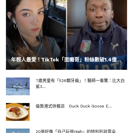
年輕人最愛！TikTok「面癱哥」粉絲數破1.4億...
7歲男童有「526顆牙齒」！醫師一看驚：比大白
鯊3...
倫敦港式快餐店 Duck Duck Goose E...
20張好像「自己玩很High」的特別形狀雲朵