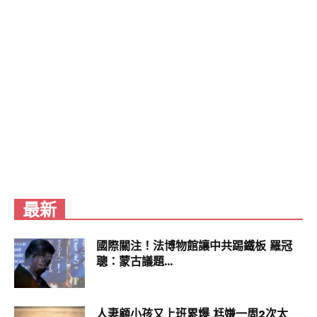
最新
國際關注！法博物館讓中共踢鐵板 羅冠
聰：蒙古議題...
M佬選擇：雞扒、滑牛肉、滷水雞翼酸辣米線
講到呢個米線，我哋最欣賞就係用鐵鍋上枱，令到
人妻顧小孩又上班累爆 尪嫌一周2次太
米線保持住熱辣辣，夠熱嘅米線真係會更加好味