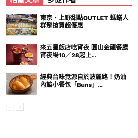
東京‧上野甜點OUTLET 螞蟻人
群聚搶買超優惠
來五星飯店吃宵夜 圓山金龍餐廳
宵夜場10／28起上...
經典台味竟源自於波麗路！奶油
內餡小餐包「Buns」...