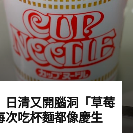
 日清又開腦洞「草莓
每次吃杯麵都像慶生