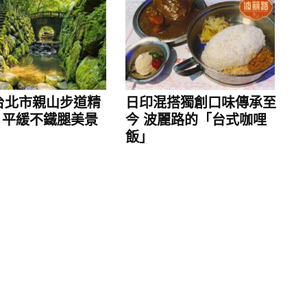
6台北市親山步道精
日印混搭獨創口味傳承至
 平緩不鐵腿美景
今 波麗路的「台式咖哩
飯」