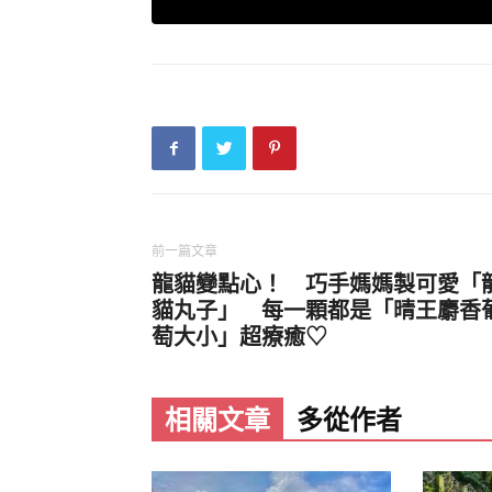
（圖片來源：
@cupnoodle_jp
｜Twit
▼這款杯麵蓋的外觀是草莓蛋糕的模樣
水直流。將這款杯蓋放在杯麵上，可愛
（圖片來源：
@cupnoodle_jp
｜Twit
前一篇文章
龍貓變點心！ 巧手媽媽製可愛「
貓丸子」 每一顆都是「晴王麝香
萄大小」超療癒♡
相關文章
多從作者