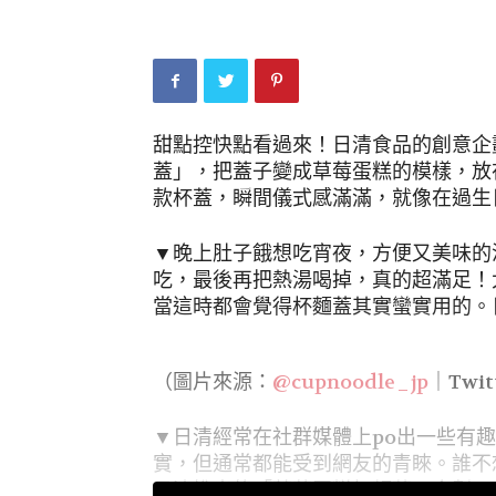
甜點控快點看過來！日清食品的創意企
蓋」，把蓋子變成草莓蛋糕的模樣，放
款杯蓋，瞬間儀式感滿滿，就像在過生
▼晚上肚子餓想吃宵夜，方便又美味的
吃，最後再把熱湯喝掉，真的超滿足！
當這時都會覺得杯麵蓋其實蠻實用的。
（圖片來源：
@cupnoodle_jp
｜Twit
▼日清經常在社群媒體上po出一些有
實，但通常都能受到網友的青睞。誰不
日清推出的「草莓蛋糕杯麵蓋」企劃，