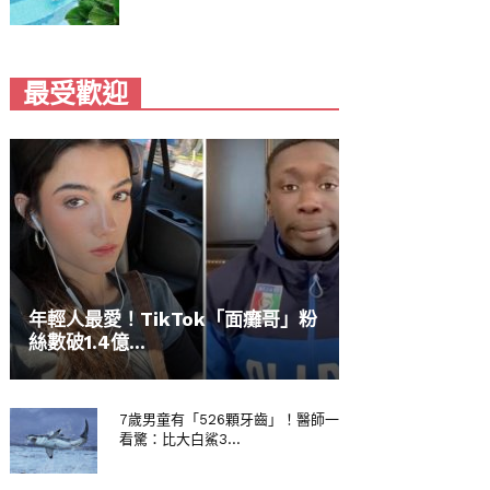
最受歡迎
年輕人最愛！TikTok「面癱哥」粉
絲數破1.4億...
7歲男童有「526顆牙齒」！醫師一
看驚：比大白鯊3...