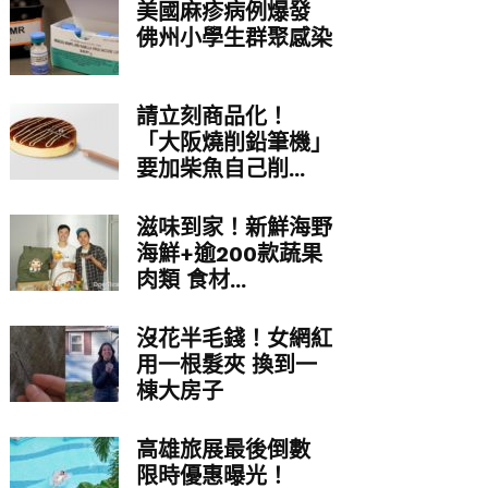
美國麻疹病例爆發
佛州小學生群聚感染
請立刻商品化！
「大阪燒削鉛筆機」
要加柴魚自己削...
滋味到家！新鮮海野
海鮮+逾200款蔬果
肉類 食材...
沒花半毛錢！女網紅
用一根髮夾 換到一
棟大房子
高雄旅展最後倒數
限時優惠曝光！