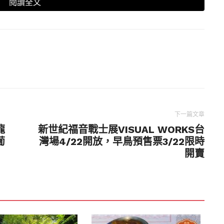
閱讀全文
ter）
，上面還點綴著幾顆紅通通的草莓，只看就讓人口
程度翻倍～
ter）
下一篇文章
龍
新世紀福音戰士展VISUAL WORKS台
葡
灣場4/22開放，早鳥預售票3/22限時
開賣