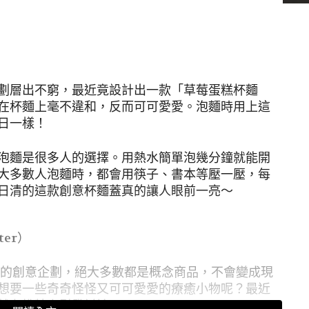
劃層出不窮，最近竟設計出一款「草莓蛋糕杯麵
在杯麵上毫不違和，反而可可愛愛。泡麵時用上這
日一樣！
泡麵是很多人的選擇。用熱水簡單泡幾分鐘就能開
大多數人泡麵時，都會用筷子、書本等壓一壓，每
日清的這款創意杯麵蓋真的讓人眼前一亮～
ter）
趣的創意企劃，絕大多數都是概念商品，不會變成現
想要一些奇奇怪怪又可可愛愛的療癒小物呢？最近
就在推特上引發討論！