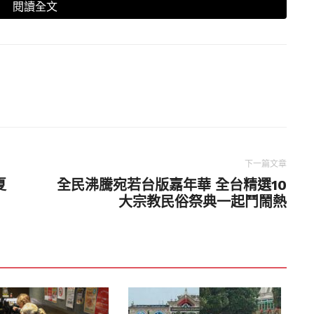
閱讀全文
s）本週表示，即使在最極端情況下伊朗原油出口全面中斷，
能填補缺口，但更嚴重的能源中斷風險依舊存在。根據
中國平均每日進口原油約1,110萬桶，其中最多達15%
依賴。
施受損、軍事指揮系統遭癱瘓，甚至傳出多名核科
棋局」也面臨重新洗牌的壓力。專家指出，一旦伊
能源安全，也將削弱其在中東扮演「非西方調停
下一篇文章
夏
全民沸騰宛若台版嘉年華 全台精選10
）中國安全計畫主任袁勁東分析指出，中國雖口頭聲援
大宗教民俗祭典一起鬥鬧熱
地區衝突中保持一貫謹慎。有專家警告，若伊朗體
敗，因為那意味著美國在區域內的影響力正擴
衝突各方「避免進一步升高局勢」，並強調「北京
實戰火已讓中國大陸在中東的角色日益尷尬。北京
圖展現「全球調解者」形象，如今卻被迫站在風暴邊