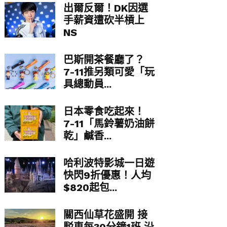
出爾反爾！DK因選
手薪資遭砍半槓上
NS
巴斯開茶餐廳了？
7-11推另類可愛「玩
具總動員...
日本零食吃起來！
7-11「馬鈴薯奶油餅
乾」鹹香...
哈利波特影城一日遊
快閃9折優惠！人均
$820起包...
關西仙草花盛開 接
駁車每30分鐘1班 沿