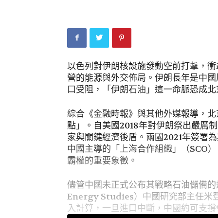
以色列對伊朗核設施發動空前打擊，衝
營的能源與外交佈局。伊朗長年是中國
口受阻，「伊朗石油」這一命脈恐成北
綜合《金融時報》與其他外媒報導，北
點」。自美國2018年對伊朗祭出嚴厲
家與關鍵經濟後盾。兩國2021年簽署為
中國主導的「上海合作組織」（SCO
霸權的重要象徵。
儘管中國未正式公布其戰略石油儲備的規模，牛
Energy Studies）中國研究部主任
入計算，一旦進口中斷，中國約可支撐9