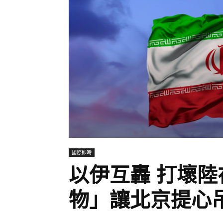
國際即時
以伊互轟 打壞陸
物」讓北京提心