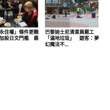
油對中輸出大減，觀察家普遍認為，北京接下來將
東的戰略部署。這場突如其來的戰爭，無疑是對中
永住權」條件更難
巴黎迪士尼清潔員罷工
加設日文門檻 最
「滿地垃圾」 遊客：夢
幻魔法不...