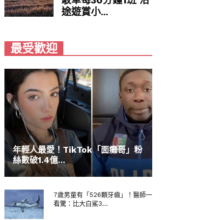
途遊賞小...
最受歡迎
年輕人最愛！TikTok「面癱哥」粉
絲數破1.4億...
7歲男童有「526顆牙齒」！醫師一
看驚：比大白鯊3...