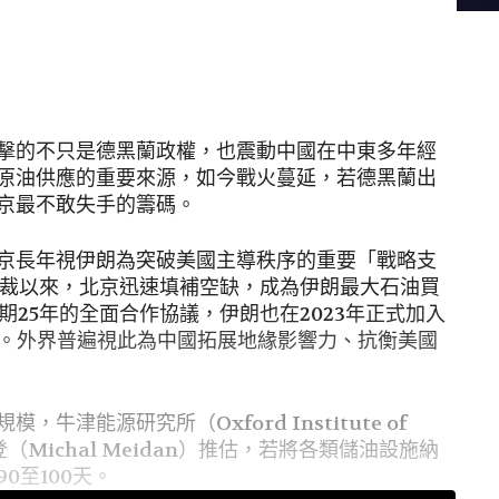
擊的不只是德黑蘭政權，也震動中國在中東多年經
原油供應的重要來源，如今戰火蔓延，若德黑蘭出
京最不敢失手的籌碼。
京長年視伊朗為突破美國主導秩序的重要「戰略支
制裁以來，北京迅速填補空缺，成為伊朗最大石油買
期25年的全面合作協議，伊朗也在2023年正式加入
）。外界普遍視此為中國拓展地緣影響力、抗衡美國
津能源研究所（Oxford Institute of
米登（Michal Meidan）推估，若將各類儲油設施納
0至100天。