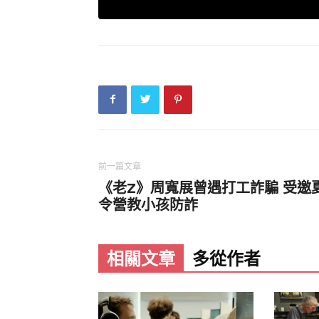
雖然惠譽國際（Fitch Rating
OPEC+其他產油國的閒置產能仍可
美國能源資訊署（EIA）資料，2023年
來自伊朗，突顯中國對伊朗能源的高度
隨著伊朗遭遇以軍密集打擊，部分核設
學家與高層遭暗殺，北京原有的「中東
朗政權進一步削弱，不僅會危及中國的
者」的地位。
前一篇文章
《老Z》周寬展曾遇打工詐騙 受邀
斯德哥爾摩國際和平研究所（SIPRI
令營教小孩防詐
遭西方「不公平對待」的國家，實則在
系崩解，「對中國來說將是一場重大挫
張。」
相關文章
多從作者
雖然中國大陸國家主席習近平近日呼籲
與伊朗的正常貿易不應受干預」，但現
在2023年才促成沙伊復交協議，企