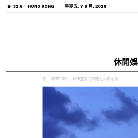
C
32.6
HONG KONG
星期五, 7 8 月, 2026
休閒娛
家
國際即時
以伊互轟 打壞陸在中東布局...