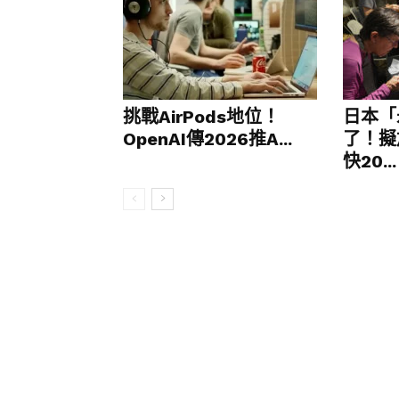
緣，難以介入。
隨著荷姆茲海峽安全風險上升，伊朗原
加速推動能源自主，並重新評估其在中
國中東政策的一次嚴峻考驗。
挑戰AirPods地位！
日本「
OpenAI傳2026推A...
了！擬
快20...