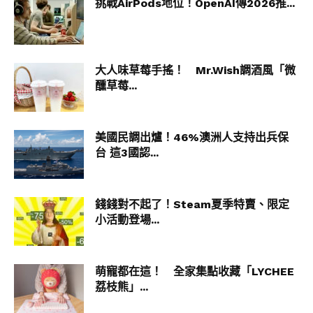
挑戰AirPods地位！OpenAI傳2026推...
松園別館景觀。(行遍天下提供)
大人味草莓手搖！ Mr.Wish調酒風「微
醺草莓...
松園別館室內風格相當文青。(行遍天下提供)
園區內，位於生態池畔的「松味餐飲」獨家推出以
松針入味的特色料理，並與花蓮網路人氣咖啡與肉
美國民調出爐！46%澳洲人支持出兵保
桂捲專門店「散步咖啡」聯手打造松園專屬聯名配
台 這3國認...
方豆，將太平洋的海風、百年松樹的清香，與花東
的靜謐風情融為一體，為訪客帶來獨特的感官體
驗。
錢錢對不起了！Steam夏季特賣、限定
小活動登場...
萌寵都在這！ 全家集點收藏「LYCHEE
荔枝熊」...