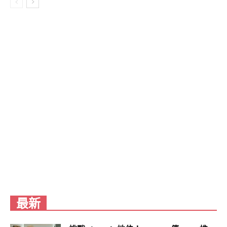
地址：花蓮縣壽豐鄉鹽寮村大橋24-2號
時間：平日早上11點至晚上6點、假日早上11點至晚
上7點
松園別館外觀。(行遍天下提供)
松園別館
擁有80多年歷史的老建築「松園別館」，從昔日軍
事辦公室華麗轉身為知名藝文休閒場域。經歷數月
修繕，於2025年1月10日攜手咖啡、攝影、陶藝等品
牌盛大重新開放。松園別館前身為「花蓮港陸軍兵
事部」辦公室，是花蓮保留最完整的日治時期軍事
建築，坐落於天然制高點，面向北濱海灘，視野極
佳，能俯瞰美崙溪入海口、花蓮港及遼闊的太平洋
最新
海景，成為當地不可錯過的景觀勝地。