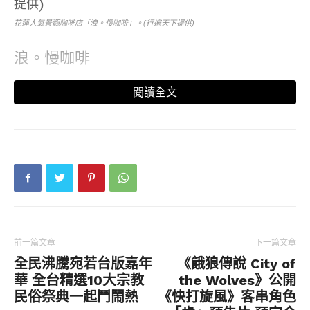
花蓮人氣景觀咖啡店「浪。慢咖啡」。(行遍天下提供)
浪。慢咖啡
花蓮人氣景觀咖啡店「浪。慢咖啡」位於壽豐鄉台
閱讀全文
11線海景第一排，距離市中心僅需15分鐘車程，憑藉
無敵海景與悠閒氛圍，吸引無數新舊顧客造訪。老
闆魏秀民為鹽寮海岸阿美族人，店前這片漸層湛藍
的花蓮海域，正是他自小潛水、抓龍蝦的地方，純
淨澄澈的美景令人驚艷！咖啡店佔地600多坪，僅
設有室內14席、戶外50席，空間寬敞舒適、視野開
闊，三層高低錯落的露天座位區，讓每個角落都能
直面大海。特別打造的「浪慢站牌」、海景鞦韆等
打卡熱點，無論人潮多寡，都可以悠然享受片刻寧
前一篇文章
下一篇文章
靜。
全民沸騰宛若台版嘉年
《餓狼傳說 City of
華 全台精選10大宗教
the Wolves》公開
民俗祭典一起鬥鬧熱
《快打旋風》客串角色
浪。慢咖啡園區。(行遍天下提供)