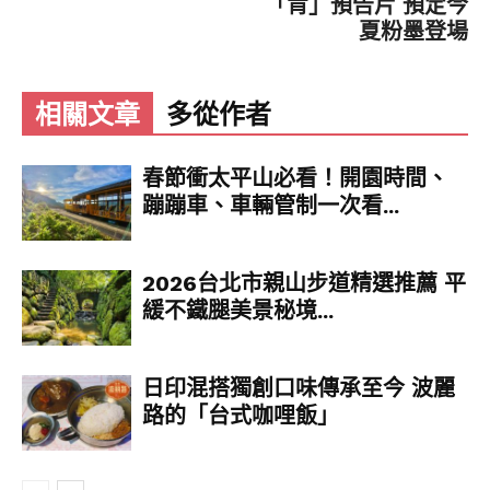
「肯」預告片 預定今
夏粉墨登場
北漂返鄉的老闆夫婦堅持的人生哲學，便是奢侈地
擁抱太平洋，悠閒看海、發呆、耍廢！「浪」代表
他們從小到大的生活棲地，而「慢咖啡」則希望來
相關文章
多從作者
訪的每個人都能放慢步調，隨時來杯咖啡，Chill一
下！店內主打輕食與飲品，提供美味的三明治、炸
物、吐司，招牌美食「阿嬤剝皮辣椒水餃」更是出
春節衝太平山必看！開園時間、
自老闆母親之手。清晨，阿公會起來除草，店內角
蹦蹦車、車輛管制一次看...
落還能發現老闆娘親手彩繪的石頭，處處洋溢溫馨
巧思。可愛的店狗「肉肉」也熱情歡迎大家攜帶寵
物同行，加上笑容甜美的店員，讓整間店充滿自在
2026台北市親山步道精選推薦 平
愜意的氛圍！
緩不鐵腿美景秘境...
日印混搭獨創口味傳承至今 波麗
面海盪鞦韆。(行遍天下提供)
路的「台式咖哩飯」
DATA