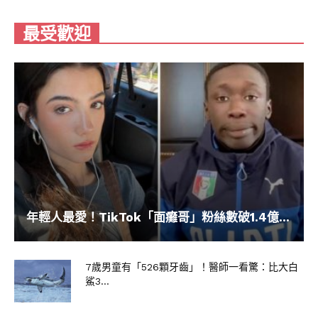
最受歡迎
年輕人最愛！TikTok「面癱哥」粉絲數破1.4億...
7歲男童有「526顆牙齒」！醫師一看驚：比大白
鯊3...