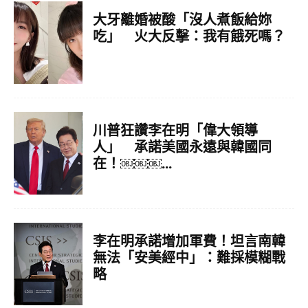
大牙離婚被酸「沒人煮飯給妳
吃」 火大反擊：我有餓死嗎？
川普狂讚李在明「偉大領導
人」 承諾美國永遠與韓國同
在！￼￼￼...
李在明承諾增加軍費！坦言南韓
無法「安美經中」：難採模糊戰
略