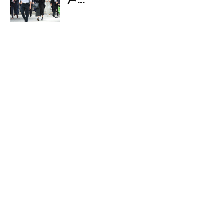
楊謹華笑稱「是不是該祝自己母
親節快樂」！ 留言暴動狂喊媽
中國再射火箭！路徑恐穿越台灣
上空 國防部緊急回應
美國麻疹病例爆發 佛州小學生群