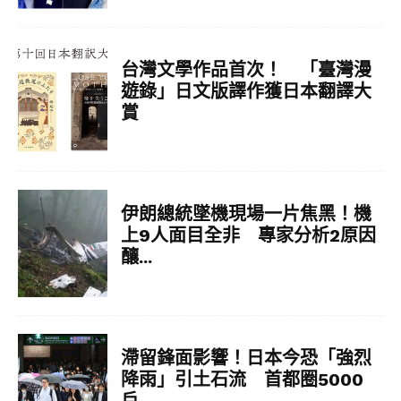
台灣文學作品首次！ 「臺灣漫
遊錄」日文版譯作獲日本翻譯大
賞
伊朗總統墜機現場一片焦黑！機
上9人面目全非 專家分析2原因
釀...
滯留鋒面影響！日本今恐「強烈
降雨」引土石流 首都圈5000
戶...