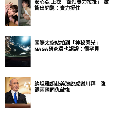
安心亞 上衣「鈕扣暴力拉扯」 險
衝出網驚：賣力撐住
國際太空站拍到「神秘閃光」
NASA研究員也認證：很罕見
納坦雅胡赴美演說感謝川拜 強
調兩國同仇敵愾