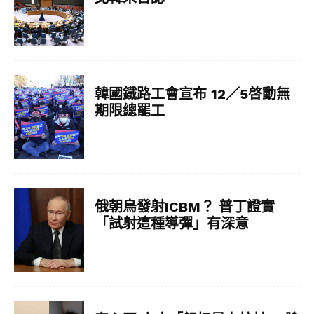
韓國鐵路工會宣布 12／5啓動無
期限總罷工
俄朝烏發射ICBM？ 普丁證實
「試射這種導彈」有深意