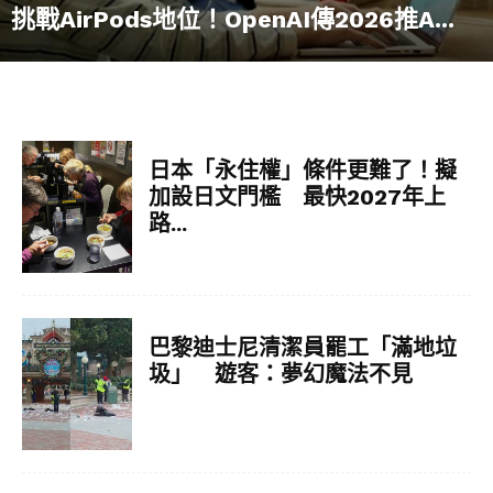
挑戰AirPods地位！OpenAI傳2026推A...
日本「永住權」條件更難了！擬
加設日文門檻 最快2027年上
路...
巴黎迪士尼清潔員罷工「滿地垃
圾」 遊客：夢幻魔法不見