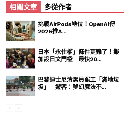
的人誘發足夠的免疫力，以形成一種「流行病的阻
相關文章
多從作者
絕」，防止病毒擴散。
挑戰AirPods地位！OpenAI傳
巴雷克說，數據顯示，疫苗施打減少了重症病患，
2026推A...
但免疫的問題仍未有定論。
以色列魏茲曼科學研究院（Weizmann
日本「永住權」條件更難了！擬
Instituteof Science）的公衛專家巴巴斯（Gabi
加設日文門檻 最快20...
Barbash）同意雷克的分析。他說：「我們確切得
知疫苗減少了重症病例，如此而已；我們不知道，
疫苗是否能將病毒傳播降至最低。」
巴黎迪士尼清潔員罷工「滿地垃
圾」 遊客：夢幻魔法不...