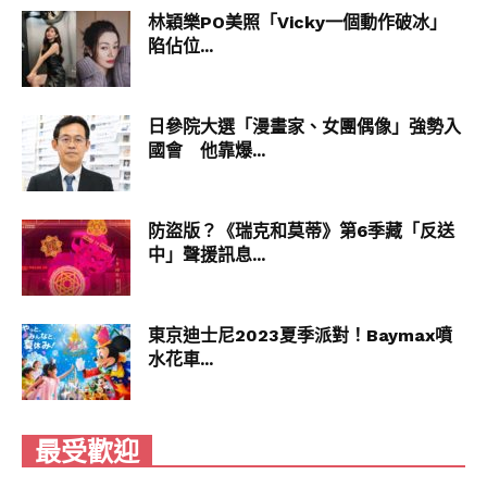
林穎樂PO美照「Vicky一個動作破冰」
陷佔位...
日參院大選「漫畫家、女團偶像」強勢入
國會 他靠爆...
防盜版？《瑞克和莫蒂》第6季藏「反送
中」聲援訊息...
東京迪士尼2023夏季派對！Baymax噴
水花車...
最受歡迎