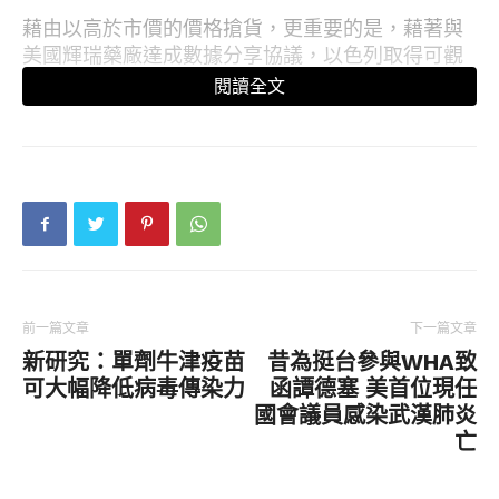
藉由以高於市價的價格搶貨，更重要的是，藉著與
美國輝瑞藥廠達成數據分享協議，以色列取得可觀
的疫苗庫存。
閱讀全文
雙方的協議規定，具備世界最精密醫療數據系統之
一的以色列，將與輝瑞公司分享有關疫苗影響的即
時資訊，包括達成群體免疫的進展。
截至目前為止，以色列900萬人口已有約35%施打輝
瑞所建議兩劑疫苗中的第1劑；另有約180萬人打過
第2劑，多半是60歲以上長者。
前一篇文章
下一篇文章
以色列國家抗疫專家小組主席巴雷克
新研究：單劑牛津疫苗
昔為挺台參與WHA致
（RanBalicer）表示，區分疫苗的兩種成效非常重
可大幅降低病毒傳染力
函譚德塞 美首位現任
要，首先是「直接效果」，即指已接種民眾能夠
國會議員感染武漢肺炎
「預防出現症狀性疾病與重症」。
亡
他說，其次是「間接效果」，即指疫苗能對足夠多