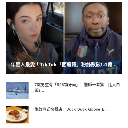
年輕人最愛！TikTok「面癱哥」粉絲數破1.4億...
7歲男童有「526顆牙齒」！醫師一看驚：比大白
鯊3...
倫敦港式快餐店 Duck Duck Goose E...