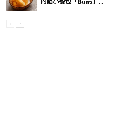
內餡小餐包「Buns」...
▼草莓大福、莓果醬起司塔、草莓慕斯蛋糕三樣甜
點合一的點心盤，一次吃到三種口味讓選擇障礙大
滿足；草莓生乳捲、草莓泡芙的蛋糕跟泡芙也是整
體粉粉嫩嫩，這讓人少女心怎麼能夠忍得住呢？