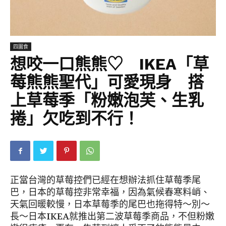
四圍食
想咬一口熊熊♡ IKEA「草
莓熊熊聖代」可愛現身 搭
上草莓季「粉嫩泡芙、生乳
捲」欠吃到不行！
正當台灣的草莓控們已經在想辦法抓住草莓季尾
巴，日本的草莓控非常幸福，因為氣候春寒料峭、
天氣回暖較慢，日本草莓季的尾巴也拖得特～別～
長～日本IKEA就推出第二波草莓季商品，不但粉嫩