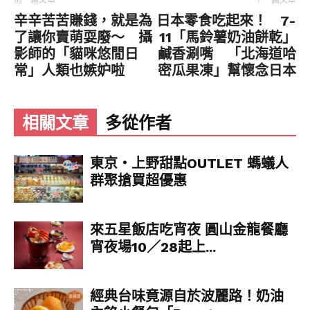
前一篇文章
下一篇文章
愛程度已經是最高級了！
辛辛苦苦賺錢，就是為
日本零食吃起來！ 7-
了讓你賣萌耍廢～ 攝
11「馬鈴薯奶油餅乾」
影師的「貓咪悠閒日
鹹香涮嘴 「北海道哈
常」人類也嫉妒啦
密瓜果凍」幫懷念日本
相關文章
多從作者
東京‧上野甜點OUTLET 螞蟻人
群聚搶買超優惠
▼此外，草莓季也推出一系列甜點，同樣有熊熊登
場的黑鬆餅，草莓＋熊熊＋蜂蜜甜甜滋味超適合午
茶；還把整顆巧克力甜甜圈尬上草莓芭菲，濃郁巧
來五星飯店吃宵夜 圓山金龍餐廳
克力與草莓酸甜果香，在鮮奶油中完美結合，還有
宵夜場10／28起上...
Q嫩果凍增添口感，太完美。
經典台味竟源自於波麗路！奶油