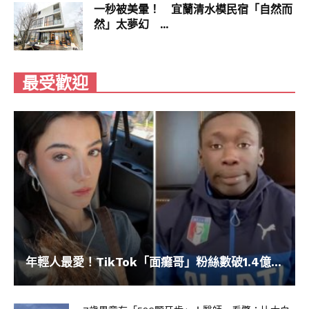
一秒被美暈！ 宜蘭清水模民宿「自然而
然」太夢幻 ...
最受歡迎
年輕人最愛！TikTok「面癱哥」粉絲數破1.4億...