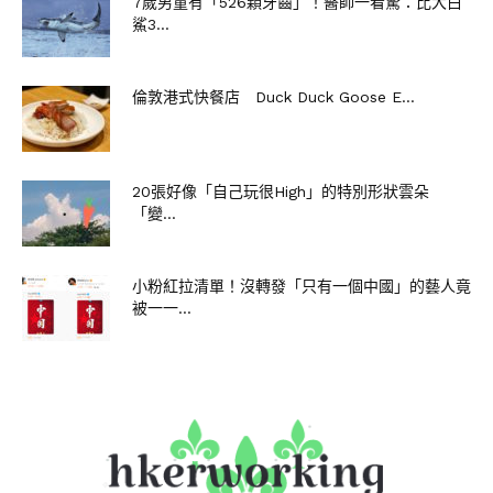
7歲男童有「526顆牙齒」！醫師一看驚：比大白
鯊3...
倫敦港式快餐店 Duck Duck Goose E...
20張好像「自己玩很High」的特別形狀雲朵
「變...
小粉紅拉清單！沒轉發「只有一個中國」的藝人竟
被一一...