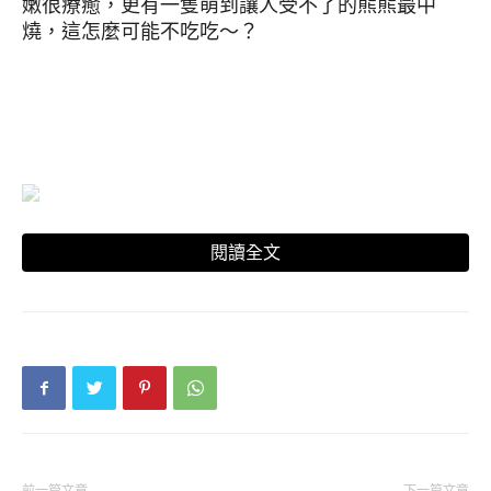
嫩很療癒，更有一隻萌到讓人受不了的熊熊最中
燒，這怎麼可能不吃吃～？
閱讀全文
▼快看快看這杯熊熊聖代！你怎麼能不愛上！日本
IKEA限時登場可愛草莓季＋熊熊最中燒，只販售到
4/24日。每次逛完IKEA必吃的經典招牌冰淇淋，
尬上一匙甜甜紅豆，擺上草莓＋熊熊最中燒，這可