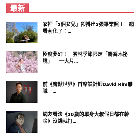
最新
家裡「2個女兒」卻掛出3張畢業照！ 網
看萌化了：...
極度夢幻！ 雲林季節限定「麝香木祕
（圖片來源：IKEA JP）
境」 一大片...
前《魔獸世界》首席設計師David Kim離
IKEA真的一直在生火！雖然這次是日本的，但是台
職 ...
灣未來也並非沒有機會登場啊，大家快一起來敲
碗！
網友看法《30歲的單身大叔假日都在幹
啥》沒錢就打...