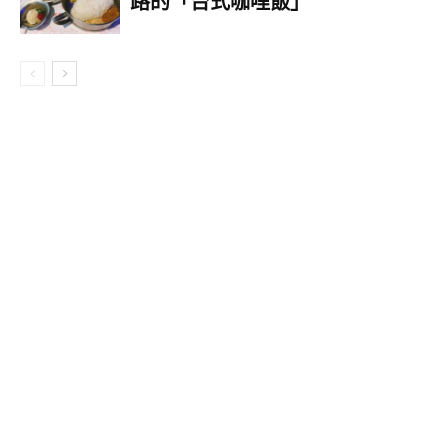
路的「台式咖哩飯」
▼「台東初鹿巧克力拿鐵/蘋果拿鐵」（35元）：7-
11限定販售的熱罐新品。以小文青格紋玻璃瓶設計
的小巧包裝熱罐，使用台東初鹿乳源，乳含量50%
以上，分別推出香醇濃郁、經典不敗巧克力風味，
以及大小朋友都喜歡的蘋果拿鐵。（12/14前享單瓶
32元、兩瓶59元）