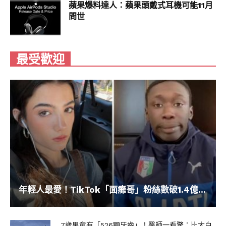
蘋果爆料達人：蘋果頭戴式耳機可能11月
問世
最受歡迎
年輕人最愛！TikTok「面癱哥」粉絲數破1.4億...
7歲男童有「526顆牙齒」！醫師一看驚：比大白