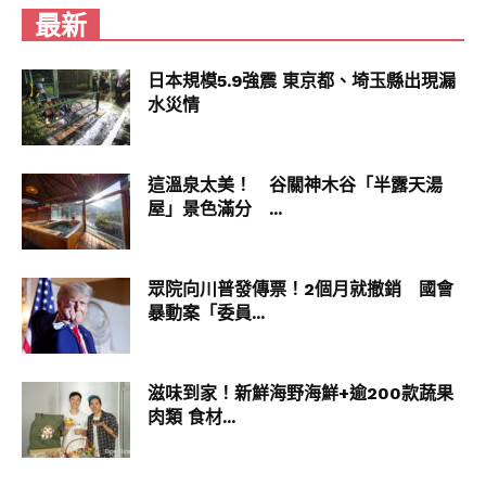
最新
日本規模5.9強震 東京都、埼玉縣出現漏
水災情
▼暖飲配輕食＝冬季最強早餐搭配，7-11獨家合作知
名早午餐品牌「扶旺號」，推出份量滿點「總匯里
肌土司」（69元），選用醬燒里肌肉，搭配石安牧
這溫泉太美！ 谷關神木谷「半露天湯
場蛋，經典人氣菜單，肉、蛋、蔬菜一次滿足。
屋」景色滿分 ...
（首波台北地區近800間門市限定販售）
眾院向川普發傳票！2個月就撤銷 國會
暴動案「委員...
滋味到家！新鮮海野海鮮+逾200款蔬果
肉類 食材...