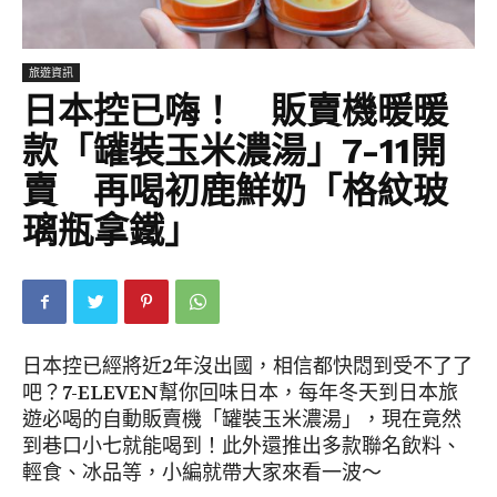
旅遊資訊
日本控已嗨！ 販賣機暖暖
款「罐裝玉米濃湯」7-11開
賣 再喝初鹿鮮奶「格紋玻
璃瓶拿鐵」
日本控已經將近2年沒出國，相信都快悶到受不了了
吧？7-ELEVEN幫你回味日本，每年冬天到日本旅
遊必喝的自動販賣機「罐裝玉米濃湯」，現在竟然
到巷口小七就能喝到！此外還推出多款聯名飲料、
輕食、冰品等，小編就帶大家來看一波～