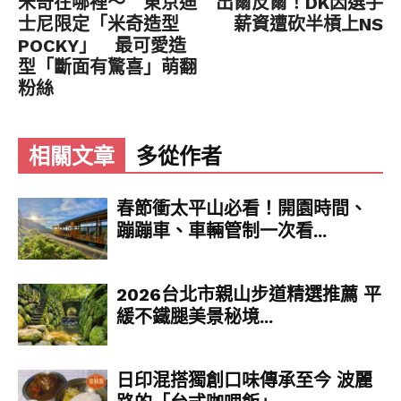
米奇在哪裡～ 東京迪
出爾反爾！DK因選手
士尼限定「米奇造型
薪資遭砍半槓上NS
延伸閱讀：
POCKY」 最可愛造
型「斷面有驚喜」萌翻
粉絲
相關文章
多從作者
春節衝太平山必看！開園時間、
蹦蹦車、車輛管制一次看...
2026台北市親山步道精選推薦 平
緩不鐵腿美景秘境...
日印混搭獨創口味傳承至今 波麗