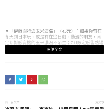
▼「伊藤園特濃玉米濃湯」（45元）：如果你曾在
冬天到日本玩、或是有在追日劇、動漫的朋友，肯
定都對販賣機的玉米濃湯不陌生；7-11限定販售熱罐
新品，使用北海道產的玉米粒、生奶油、牛奶製
閱讀全文
成，飽滿玉米粒搭配濃郁濃湯，日本冬季定番飲品
喝起來好暖心。
前一篇文章
下一篇文章