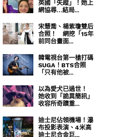
英國「失蹤」！她上
網協尋…結局...
宋慧喬、楊紫瓊雙后
合照！ 網挖「15年
前同台畫面...
韓電視台第一槍打碼
SUGA！BTS合照
「只有他被...
以為愛犬已過世！
她收到「詭異簡訊」
收容所奇蹟重...
迪士尼佔領機場！瀑
布投影表演、4米高
迪士尼合金巨...