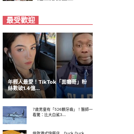
最受歡迎
年輕人最愛！TikTok「面癱哥」粉
絲數破1.4億...
7歲男童有「526顆牙齒」！醫師一
看驚：比大白鯊3...
倫敦港式快餐店 Duck Duck