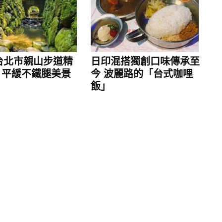
6台北市親山步道精
日印混搭獨創口味傳承至
 平緩不鐵腿美景
今 波麗路的「台式咖哩
飯」
灣線、港島線、南港島線）交匯嘅金鐘站，去邊都
由港鐵站嚟到港島香格里拉大酒店，而且全程都有電
狽。加上酒店喺正太古廣場上面，買嘢同補給日用