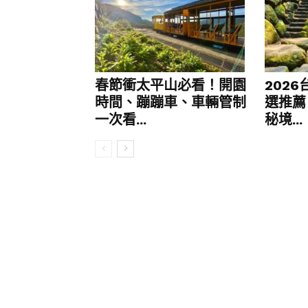
春節衝太平山必看！開園
202
時間、蹦蹦車、車輛管制
選推薦
一次看...
秘境...
酒店大堂
港島香格里拉大酒店位處港鐵三線（荃
好方便。仲唔怕日曬雨淋，10分鐘就
梯或扶手電梯，拎住大件行李都唔會狼
品都好方便。