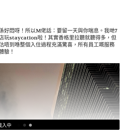
係好悶呀！所以M佬話：要留一天與你喘息。我哋7
staycation啦！其實香格里拉聽就聽得多，但
估唔到喺整個入住過程充滿驚喜，所有員工嘅服務
體驗！
閱讀全文