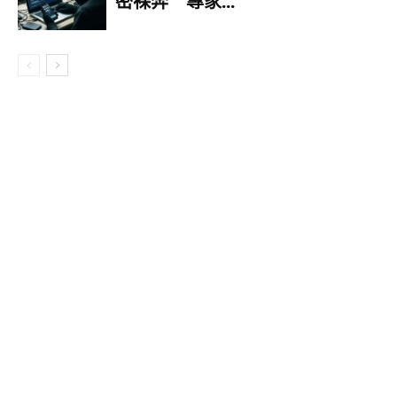
密裸奔 專家...
▼Alessandra表示：「Grisu是我最好的夥伴，就
像我的影子一樣。雖然牠有時候很調皮，但我覺得
牠是世界上最好的貓咪。牠很聽話，這對貓咪來說
是很罕見的品質。」