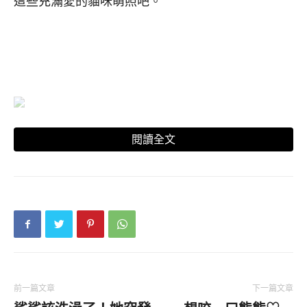
這些充滿愛的貓咪萌照吧。
閱讀全文
▼千島短尾貓外表看起來有點兇，其實非常友善。
牠們很親人，也對主人很忠誠，能跟其他動物相處
得很好。
前一篇文章
下一篇文章