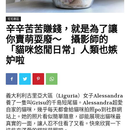
宅宅專區
辛辛苦苦賺錢，就是為了讓
你賣萌耍廢～ 攝影師的
「貓咪悠閒日常」人類也嫉
妒啦
義大利利古里亞大區（Liguria）女子Alessandra
養了一隻叫Grisu的千島短尾貓。Alessandra超愛
自家的貓咪，幾乎每天都會給貓咪拍照po到社群網
站上。她的照片看似簡單隨意，卻能展現出貓咪最
真實的一面，讓人忍不住看了又看。快來欣賞一下