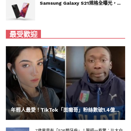
Samsung Galaxy S21規格全曝光，...
▼在Alessandra身邊，Grisu總是很放鬆。哪怕主
人拿著手機、相機拍攝，牠也非常淡定，盡情展現
出最自然的一面。
最受歡迎
年輕人最愛！TikTok「面癱哥」粉絲數破1.4億...
7歲男童有「526顆牙齒」！醫師一看驚：比大白