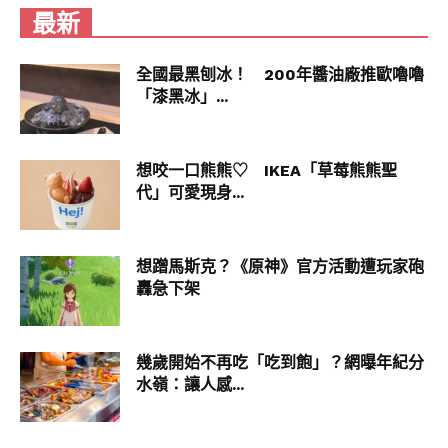
最新
全國最黑刨冰！ 200年醬油廠推歐嚕嚕
「漆黑冰」...
想咬一口熊熊♡ IKEA「草莓熊熊聖
代」可愛現身...
想蹭馬斯克？《原神》官方活動遭玩家砲
轟急下架
幾歲開始不再吃「吃到飽」？網曝年紀分
水嶺：讓人感...