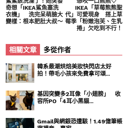
鯊鯊該洗澡了！她突發
想咬一口熊熊♡
奇想「IKEA鯊魚塞洗
IKEA「草莓熊熊聖
衣機」 洗完呆萌臉大
代」可愛現身 搭上草
變樣：根本肥肚大叔～
莓季「粉嫩泡芙、生乳
捲」欠吃到不行！
相關文章
多從作者
韓系最潮烘焙美妝快閃店太好
拍！帶毛小孩來免費拿可頌...
基因突變多2耳像「小翅膀」 收
容所PO「4耳小黑貓...
Gmail與網銀恐遭駭！1.49億筆帳