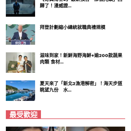
歸了！漫威證...
拜登計劃縮小總統就職典禮規模
滋味到家！新鮮海野海鮮+逾200款蔬果
肉類 食材...
夏天來了「新北2漁港解密」！海天步道
眺望九份 水...
最受歡迎