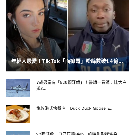
年輕人最愛！TikTok「面癱哥」粉絲數破1.4億...
7歲男童有「526顆牙齒」！醫師一看驚：比大白
鯊3...
倫敦港式快餐店 Duck Duck Goose E...
20張好像「自己玩很High」的特別形狀雲朵