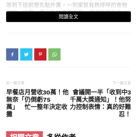
等到下班前想先點外賣，一到家就有熱呼呼的食物
可吃，結果一樣沒有外送員接單。這讓他很無奈：
閱讀全文
「今天是怎樣自由日，外送員放假逆？」
延伸閱讀：
https://www.instagram.com/p/C1bs2PHpg_F
/embed/captioned/?
cr=1&v=14&wp=432&rd=https%3A%2F%2Fww
w.bomb01.com&rp=%2Farticle%2F113215#%7B
%22ci%22%3A0%2C%22os%22%3A623.1000000
前一篇文章
下一篇文章
000931%7D
早餐店月營收30萬！他
會議開一半「收到中3
無奈「仍倒虧75
千萬大獎通知」！他努
▼這則貼文曝光後，不少網友深有同感，跟著抱怨
萬」 忙一整年決定收
力控制表情：真的好難
說：「太熱不送，下雨不送，太冷不送，不懂
攤
忍！
嗎」、「我5點訂的餐，現在都沒配到司機」、「昨
天開始就點不到了，連吃2天泡麵」、「外送師愈來
愈難伺候，颱風不送天冷不送」、「人家不爽不跑