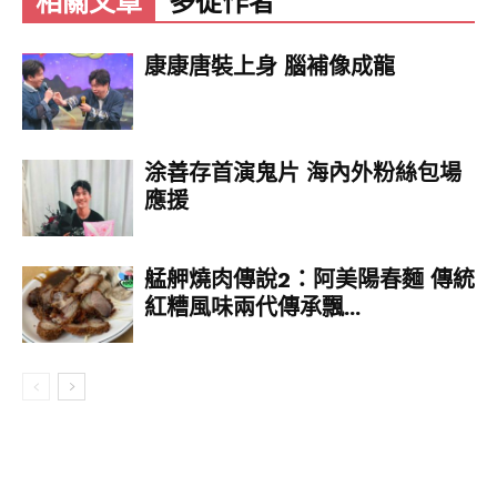
相關文章
多從作者
不行嗎？」、「外送就是不想出門才想用，結果連
外送員也不想出門，那真的是廢機制無誤」。
康康唐裝上身 腦補像成龍
也有人認為，平台才是問題的關鍵：「平台費用給
涂善存首演鬼片 海內外粉絲包場
的真的太少，每人要做遲早垮了」、「你小費給夠
應援
多自然有人會送」、「這天氣外送沒比較多錢的話
誰要送」、「外送一單30~40元，天冷又下雨真的
不如休」、「沒人送正常，昨天才聽外送員說又被
艋舺燒肉傳說2：阿美陽春麵 傳統
砍薪」、「外送公司一直砍薪，這天氣當然沒人
紅糟風味兩代傳承飄...
送」。
延伸閱讀：
https://www.instagram.com/reel/C2Ojk7mod
9F/embed/captioned/?
cr=1&v=14&wp=432&rd=https%3A%2F%2Fww