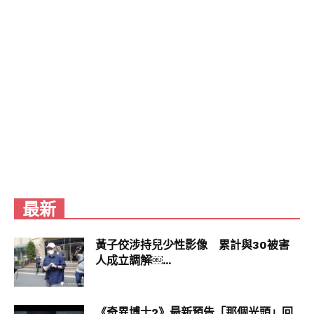
w.bomb01.com&rp=%2Farticle%2F113215#%7B
%22ci%22%3A1%2C%22os%22%3A631.79999999
98137%7D
最新
黃子佼涉持兒少性影像 累計與30被害
人成立調解￼...
《奇異博士2》最新預告「那個光頭」回